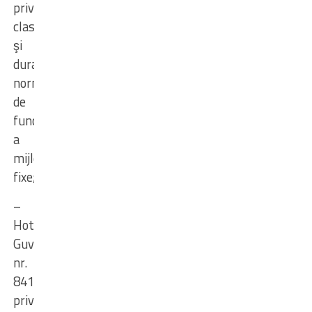
privind
clasificarea
şi
duratele
normale
de
funcţionare
a
mijloacelor
fixe;
–
Hotărârea
Guvernului
nr.
841/1995
privind