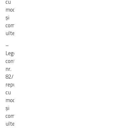
cu
modificările
și
completările
ulterioare;
–
Legea
contabilității
nr.
82/1991,
republicată
cu
modificările
și
completările
ulterioare;