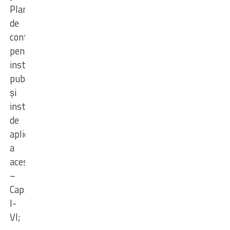
Planul
de
conturi
pentru
instituțiile
publice
și
instrucțiunile
de
aplicare
a
acestuia
–
Cap.
I-
VI;