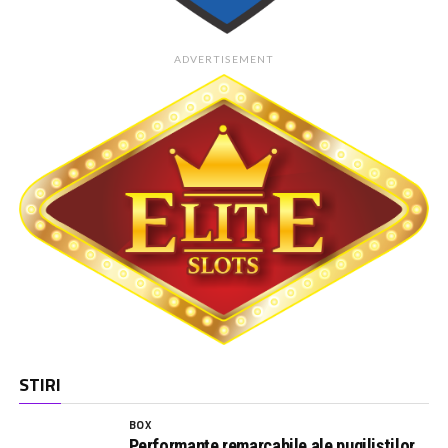
ADVERTISEMENT
STIRI
BOX
Performanțe remarcabile ale pugiliștilor