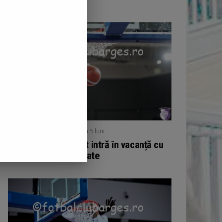
/ publicat acum 5 luni
BASCHET
Echipa de baschet intră în vacanță cu
11 victorii acumulate