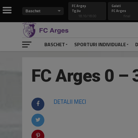
FC Argeș
Galati
Tg Jiu
FC Arges
18.10/18.00
final
BASCHET
SPORTURI INDIVIDUALE
D
FC Arges 0 – 
DETALII MECI