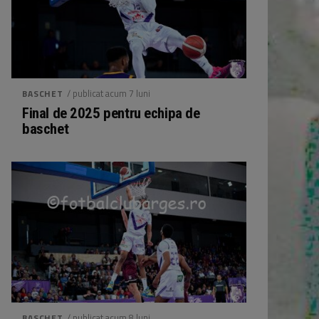
/ publicat acum 7 luni
BASCHET
Final de 2025 pentru echipa de
baschet
/ publicat acum 8 luni
BASCHET