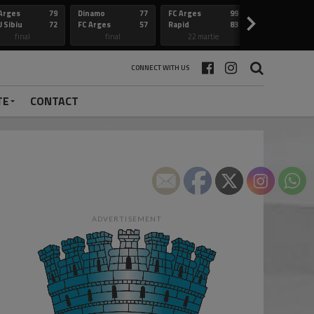
Arges
79
Dinamo
77
FC Arges
99
Constanta
>
 Sibiu
72
FC Arges
57
Rapid
83
FC Arges
final
final
22 martie
final
CONNECT WITH US
TE
CONTACT
ADVERTISEMENT