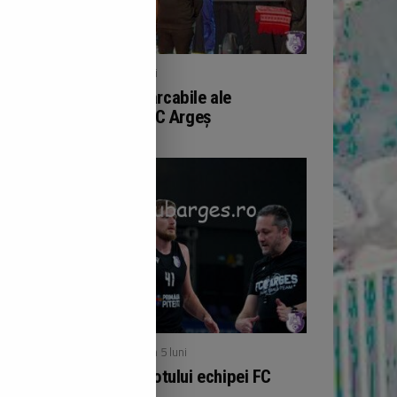
/ publicat acum 5 luni
BOX
Performanțe remarcabile ale
pugiliștilor de la FC Argeș
/ publicat acum 5 luni
BASCHET
Noutăți în cadrul lotului echipei FC
Argeș