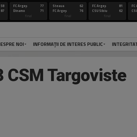
58
FC Argeș
77
Steaua
62
FC Argeș
81
FC 
87
Dinamo
71
FC Argeș
76
CSU Sibiu
62
CSU
final
final
final
ESPRE NOI
INFORMAȚII DE INTERES PUBLIC
INTEGRITA
3 CSM Targoviste