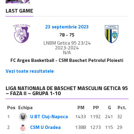
LAST GAME
23 septembrie 2023
78
-
75
LNBM Getica 95 23/24
2023-2024
N/A
FC Arges Basketball - CSM Baschet Petrolul Ploiesti
Vezi toate rezultatele
LIGA NATIONALA DE BASCHET MASCULIN GETICA 95
– FAZA II – GRUPA 1-10
Pos
Echipa
PM
PP
G
Pct.
1
U BT Cluj-Napoca
1433
1192
241
32
2
CSM U Oradea
1388
1273
115
29