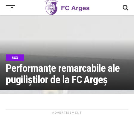
BOX
Performanțe remarcabile ale
BOX
pugiliștilor de la FC Argeș
Începe Cupa României la box!
ADVERTISEMENT