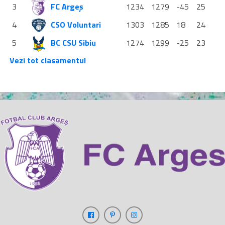
3
FC Argeș
1234
1279
-45
25
4
CSO Voluntari
1303
1285
18
24
5
BC CSU Sibiu
1274
1299
-25
23
Vezi tot clasamentul