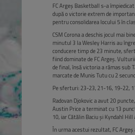
FC Argeș Basketball s-a împiedicat 
după o victorie extrem de important
pentru consolidarea locului 5 în cla
CSM Corona a deschis jocul mai bine,
minutul 3 la Wesley Harris au îngre
conducere timp de 23 minute, sfertu
fiind dominate de FC Argeș. Vulturii
de final, însă victoria a rămas sub
marcate de Munis Tutu cu 2 secun
Pe sferturi
: 23-23, 21-16, 19-22, 1
Radovan
Djokovic
a
avut
20
puncte
Austin Price a
terminat
cu 13
punc
10,
iar
Cătălin
Baciu
și
Kyndahl
Hill
În
urma
acestui
rezultat
, FC
Argeș