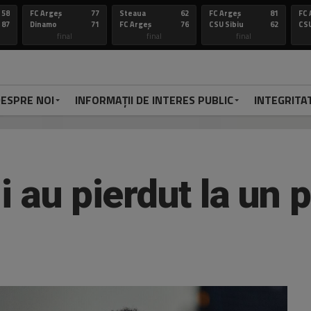
58
FC Argeș
77
Steaua
62
FC Argeș
81
FC 
87
Dinamo
71
FC Argeș
76
CSU Sibiu
62
CSU
final
final
final
ESPRE NOI
INFORMAȚII DE INTERES PUBLIC
INTEGRITA
i au pierdut la un 