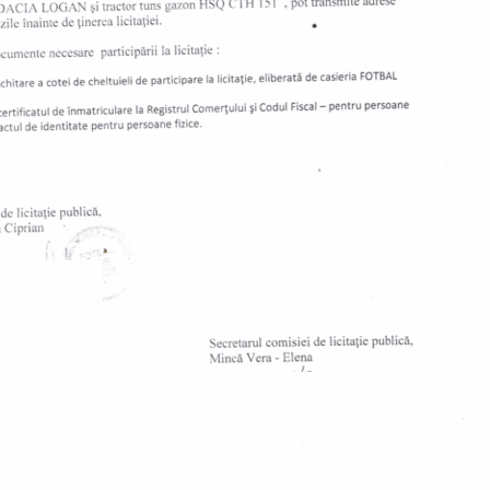
cisive. Dar nu trebuie să avem scuze. Niciunul,
nergiei, cred că a fost un meci bun, însă raportându-
ur. Noi am avut același număr de pase decisive și
atac pe care nu le-am rezolvat, în atac nu am găsit
execuții simple. Acestea sunt lucruri cu care ne
besc despre importanța lunii mai. În business-ul
tantă lună, asta dacă ești un câștigător. E jumătatea
mai bine. Vom vedea. Campionatul e unul puternic, cu
.