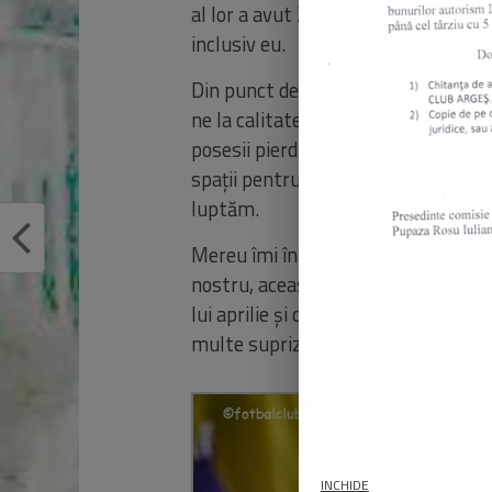
al lor a avut 26 puncte și 9 pase de
inclusiv eu.
Din punct de vedere al ritmului și e
ne la calitatea lui, nu sunt așa sig
posesii pierdute, situații pe contra
spații pentru pase care să ne ofere 
luptăm.
Mereu îmi întreb jucătorii și le vor
nostru, aceasta este cea mai impor
lui aprilie și cred că putem arăta 
multe suprize și meciuri echilibrate