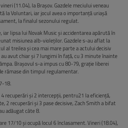
vineri (11.04), la Brașov. Gazdele meciului veneau
ă la Voluntari, iar jocul avea o importanță uriașă
sament, la finalul sezonului regulat.
 iar lipsa lui Novak Music și accidentarea apărută în
unat misiunea alb-violeților. Gazdele s-au aflat la
l al treilea și cea mai mare parte a actului decisiv
 au avut chiar și 7 lungimi în față, cu 3 minute înainte
 Tâmpa. Brașovul s-a impus cu 80-79, grație liberei
de rămase din timpul regulamentar.
7-18.
, 4
recuperări
și
2
intercepții
,
pentru
21 la
eficiență
,
te
, 2
recuperări
și
3
pase
decisive, Zach Smith a
bifat
 au
adăugat
câte
8.
are 17/10
și
ocupă
locul
6
în
clasament
.
Vineri
(18.04),