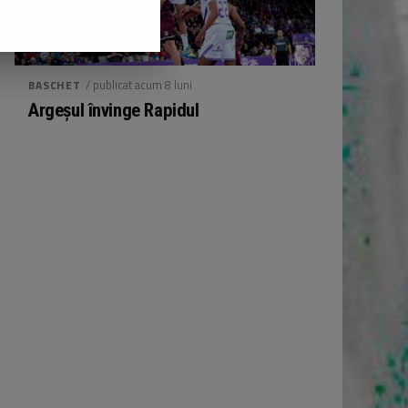
/ publicat acum 8 luni
BASCHET
Argeșul învinge Rapidul