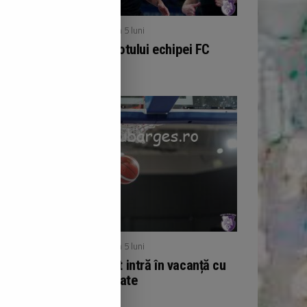
/ publicat acum 5 luni
BASCHET
Noutăți în cadrul lotului echipei FC
Argeș
/ publicat acum 5 luni
BASCHET
Echipa de baschet intră în vacanță cu
11 victorii acumulate