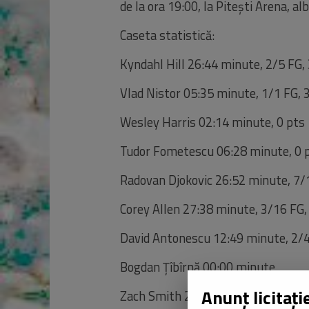
de la
ora
19:00, la
Pite
ști Arena, al
Caseta statistică
:
Kyndahl
Hill
26:44 minute, 2/5 FG, 
Vlad
Nistor
05:35 minute, 1/1 FG, 
Wesley Harris
02:14 minute, 0
pts
Tudor
Fometescu
06:28 minute, 0
Radovan
Djokovic
26:52 minute, 7/
Corey Allen 27:38 minute, 3/16 FG,
David
Antonescu
12:49 minute, 2/4
Bogdan
Țîbîrnă 00:00 minute
Zach Smith 29:51 minute, 3/4 FG, 4