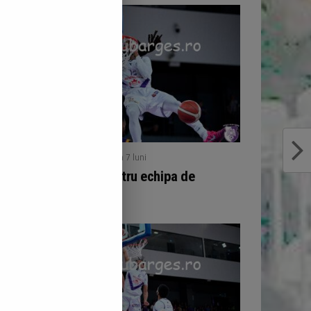
/ publicat acum 7 luni
BASCHET
Final de 2025 pentru echipa de
baschet