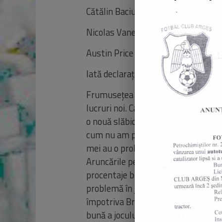
Cătălin Baciu 20:20 minute, 2/7 FG,
Nicolas Vanel 07:59 minute, 1/3 FG
Austin Price 33
:30 minute, 5/12 FG
Iată declarațiile lui Nebojsa Vidic la
Frumusețea baschetului constă în fa
lucruri noi. Ca antrenor, nu poți fi f
o nouă slăbiciune. Acest meci a fos
cum nu am putut găsi soluții pentru 
mei au o problemă atunci când trebu
Aruncările pe care de obicei le ma
procentaje bune la aruncări (“pull 
problemă în jocul tău, tu, ca și antre
împotriva Brașovului, absența lui N
bună a jocului și viziune clară, cât 