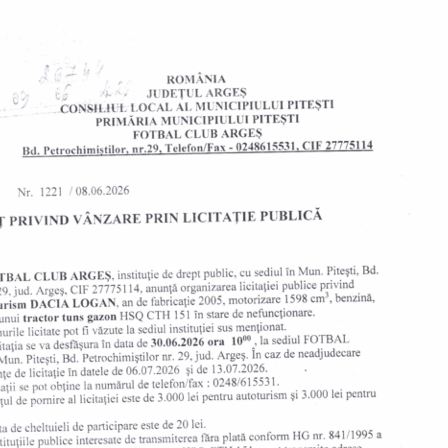
 4/7 FT, 8 pts
, 3 pts
, 1/1 FT, 13
pts
 finalul meciului
:
ptul că acest sport e imprevizibil și oferă, mereu,
ericit atunci când echipa ta arată, în fiecare meci, câte
t unul de o aruncare de două puncte. E de necrezut
a rezolva acel “Ball Screen Coverage”. Cred că băieții
ie să aleagă una dintre opțiunile pe care le avem.
rcăm, acum le-am ratat. Când semnezi un jucător cu
up shot”), iar acest aspect devine cea mai mare
nor, nu poți fi fericit. Într-adevăr,
într-un meci
ovak se vede. Atât ofensiv, prin organizarea foarte
și defensiv, acolo unde am suferit. Cel mai bun jucător