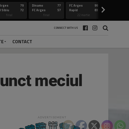
Arges
79
Dinamo
77
FC Arges
99
Constanta
>
 Sibiu
72
FC Arges
57
Rapid
83
FC Arges
final
final
22 martie
final
CONNECT WITH US
TE
CONTACT
punct meciul
ADVERTISEMENT