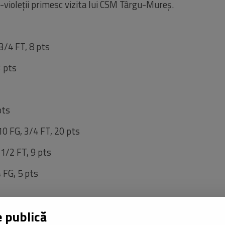
b-violeții primesc vizita lui CSM Târgu-Mureș.
3/4 FT, 8
pts
3
pts
pts
10 FG, 3/4 FT, 20
pts
 1/2 FT, 9
pts
 FG, 5
pts
/5 FT, 10 pts