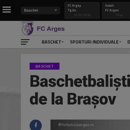
FC Argeș
Galati
Tg Jiu
FC Arges
18.10/18.00
final
BASCHET
SPORTURI INDIVIDUALE
D
BASCHET
Baschetbaliști
de la Brașov