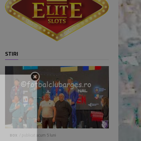
STIRI
/ publicat acum 5 luni
BOX