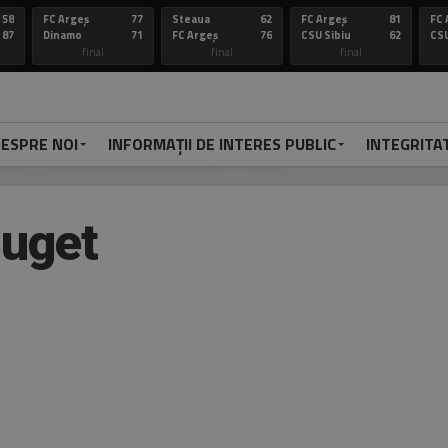
58
FC Argeș
77
Steaua
62
FC Argeș
81
FC 
87
Dinamo
71
FC Argeș
76
CSU Sibiu
62
CSU
final
final
final
ESPRE NOI
INFORMAȚII DE INTERES PUBLIC
INTEGRITA
uget