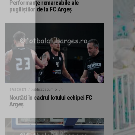
Performanțe remarcabile ale
pugiliștilor de la FC Argeș
/ publicat acum 5 luni
BASCHET
Noutăți în cadrul lotului echipei FC
Argeș