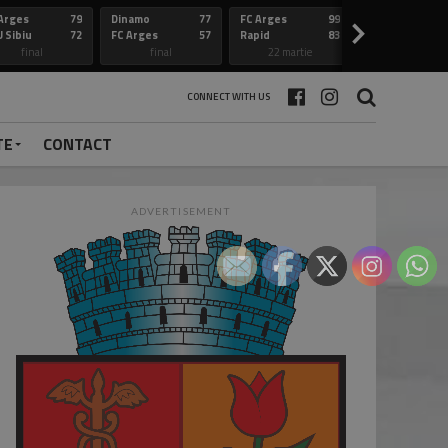
Arges
79
Dinamo
77
FC Arges
99
Constanta
>
 Sibiu
72
FC Arges
57
Rapid
83
FC Arges
final
final
22 martie
final
CONNECT WITH US
TE
CONTACT
ADVERTISEMENT