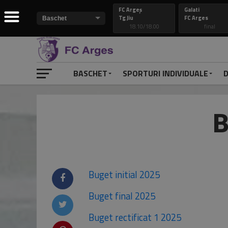
FC Argeș
Galati
Tg Jiu
FC Arges
18.10/18.00
final
BASCHET
SPORTURI INDIVIDUALE
D
B
Buget initial 2025
Buget final 2025
Buget rectificat 1 2025