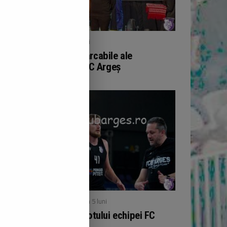
/ publicat acum 5 luni
BOX
Performanțe remarcabile ale
pugiliștilor de la FC Argeș
/ publicat acum 5 luni
BASCHET
Noutăți în cadrul lotului echipei FC
Argeș