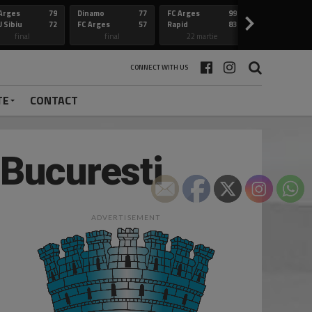
Arges
79
Dinamo
77
FC Arges
99
Constanta
>
 Sibiu
72
FC Arges
57
Rapid
83
FC Arges
final
final
22 martie
final
CONNECT WITH US
TE
CONTACT
 Bucuresti
ADVERTISEMENT