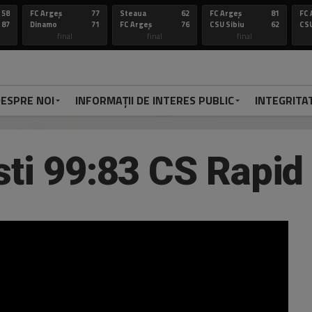
58
FC Argeș
77
Steaua
62
FC Argeș
81
FC 
87
Dinamo
71
FC Argeș
76
CSU Sibiu
62
CSU
final
final
final
ESPRE NOI
INFORMAȚII DE INTERES PUBLIC
INTEGRITA
sti 99:83 CS Rapid