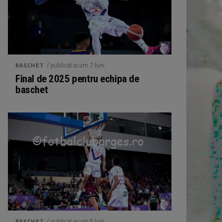
/ publicat acum 7 luni
BASCHET
Final de 2025 pentru echipa de
baschet
/ publicat acum 8 luni
BASCHET