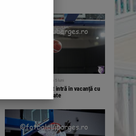
/ publicat acum 5 luni
BASCHET
Echipa de baschet intră în vacanță cu
11 victorii acumulate