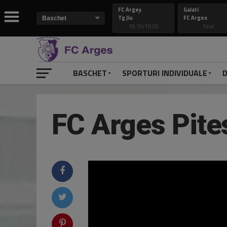
FC Argeș
Galati
Tg Jiu
FC Arges
18.10/18.00
final
BASCHET
SPORTURI INDIVIDUALE
D
FC Arges Pite