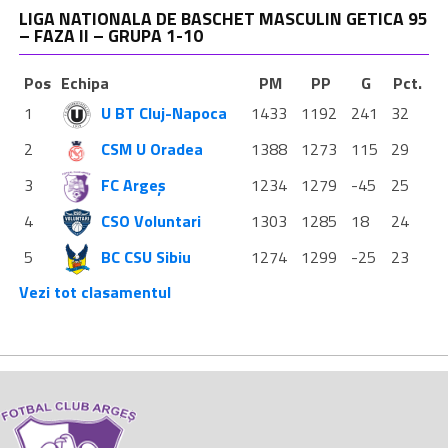
LIGA NATIONALA DE BASCHET MASCULIN GETICA 95
– FAZA II – GRUPA 1-10
Pos
Echipa
PM
PP
G
Pct.
1
U BT Cluj-Napoca
1433
1192
241
32
2
CSM U Oradea
1388
1273
115
29
3
FC Argeș
1234
1279
-45
25
4
CSO Voluntari
1303
1285
18
24
5
BC CSU Sibiu
1274
1299
-25
23
Vezi tot clasamentul