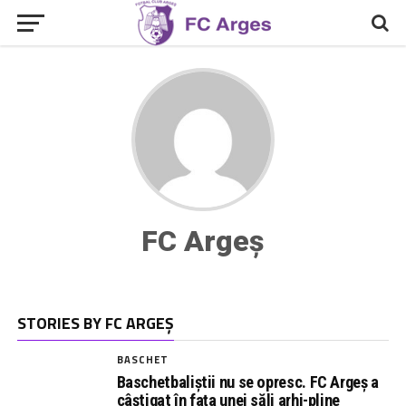
FC Argeș
STORIES BY FC ARGEȘ
BASCHET
Baschetbaliștii nu se opresc. FC Argeș a
câștigat în fața unei săli arhi-pline