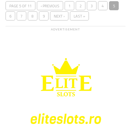
PAGE 5 OF 11
‹ PREVIOUS
1
2
3
4
5
6
7
8
9
NEXT ›
LAST »
ADVERTISEMENT