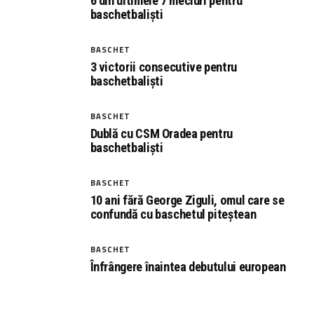
6 din ultimele 7 meciuri pentru
baschetbaliști
BASCHET
3 victorii consecutive pentru
baschetbaliști
BASCHET
Dublă cu CSM Oradea pentru
baschetbaliști
BASCHET
10 ani fără George Ziguli, omul care se
confundă cu baschetul piteștean
BASCHET
Înfrângere înaintea debutului european