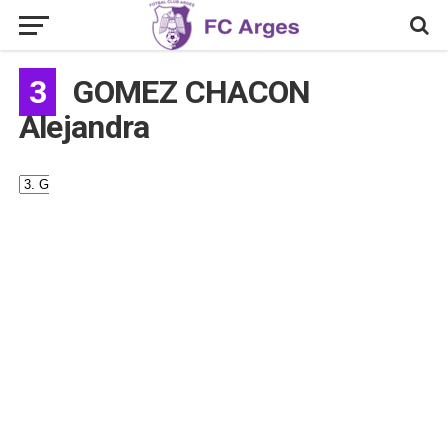
3
GOMEZ CHACON
Alejandra
#
3
Nume
GOMEZ
CHACON
Alejandra
Naționalitate
Cuba
Aliniere