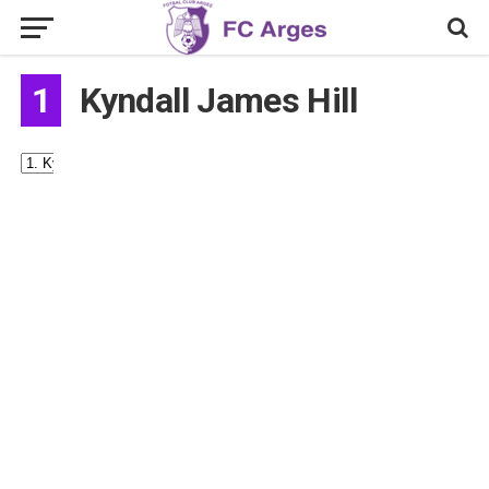
1
Kyndall James Hill
#
1
Nume
Kyndall
James
Hill
Naționalitate
Statele
Unite
ale