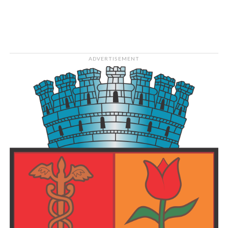
august
1994
Vârstă
31
ADVERTISEMENT