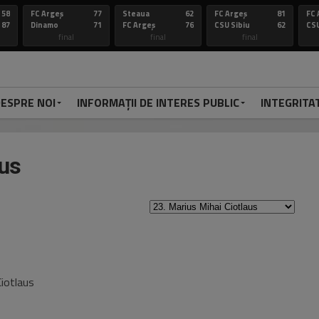
58
FC Argeș
77
Steaua
62
FC Argeș
81
FC 
87
Dinamo
71
FC Argeș
76
CSU Sibiu
62
CSU
final
final
final
ESPRE NOI
INFORMAȚII DE INTERES PUBLIC
INTEGRITA
aus
Ciotlaus