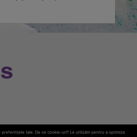
e preferinţele tale. De ce cookie-uri? Le utilizăm pentru a optimiza