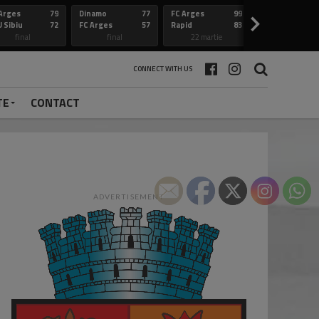
Arges
79
Dinamo
77
FC Arges
99
Constanta
>
 Sibiu
72
FC Arges
57
Rapid
83
FC Arges
final
final
22 martie
final
CONNECT WITH US
TE
CONTACT
ADVERTISEMENT