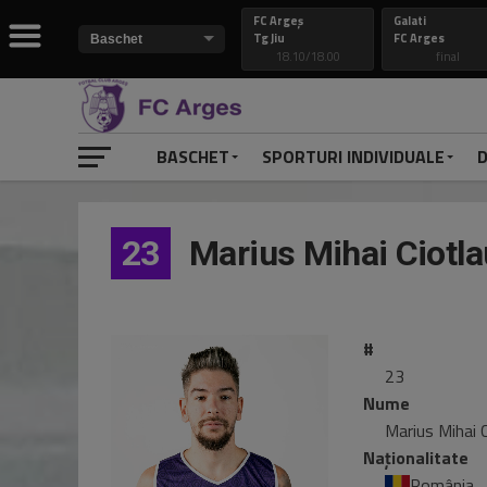
FC Argeș
Galati
Tg Jiu
FC Arges
18.10/18.00
final
BASCHET
SPORTURI INDIVIDUALE
D
23
Marius Mihai Ciotl
#
23
Nume
Marius Mihai 
Naționalitate
România