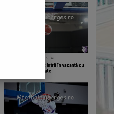
/ publicat acum 5 luni
BASCHET
Echipa de baschet intră în vacanță cu
11 victorii acumulate