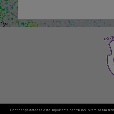
Confidenţialitatea ta este importantă pentru noi. Vrem să fim trans