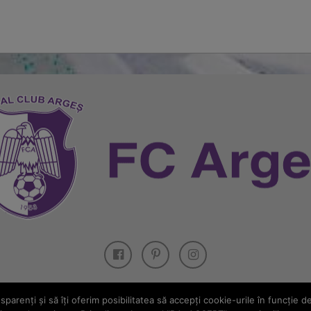
parenţi și să îţi oferim posibilitatea să accepţi cookie-urile în funcţie d