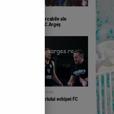
/ publicat acum 5 luni
BOX
Performanțe remarcabile ale
pugiliștilor de la FC Argeș
/ publicat acum 5 luni
BASCHET
Noutăți în cadrul lotului echipei FC
Argeș