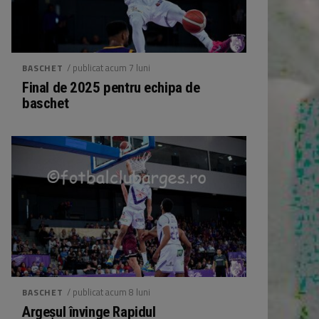
/ publicat acum 7 luni
BASCHET
Final de 2025 pentru echipa de
baschet
/ publicat acum 8 luni
BASCHET
Argeșul învinge Rapidul