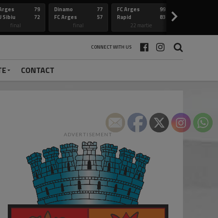
Arges
79
Dinamo
77
FC Arges
99
Constanta
>
 Sibiu
72
FC Arges
57
Rapid
83
FC Arges
final
final
22 martie
final
CONNECT WITH US
TE
CONTACT
ADVERTISEMENT