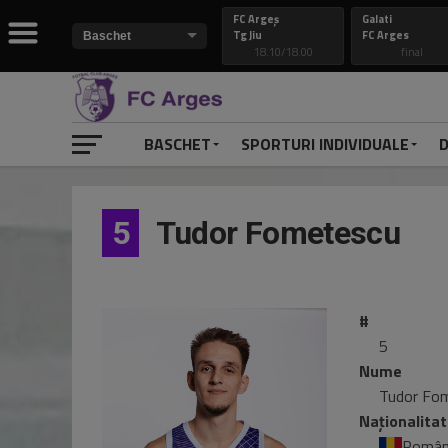
FC Argeș
Galati
Tg Jiu
FC Arges
18.10/18.00
final
BASCHET
SPORTURI INDIVIDUALE
D
5
Tudor Fometescu
#
5
Nume
Tudor Fo
Naționalita
Român