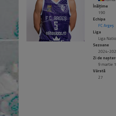
Înălțime
190
Echipa
FC Argeș
Liga
Liga Nati
Sezoane
2024-20
Zi de nașter
9 martie 
Vârstă
27