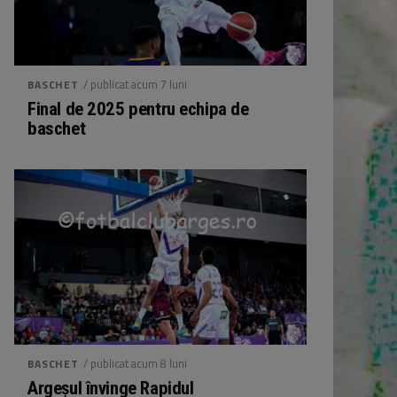
/ publicat acum 7 luni
BASCHET
Final de 2025 pentru echipa de
baschet
/ publicat acum 8 luni
BASCHET
Argeșul învinge Rapidul