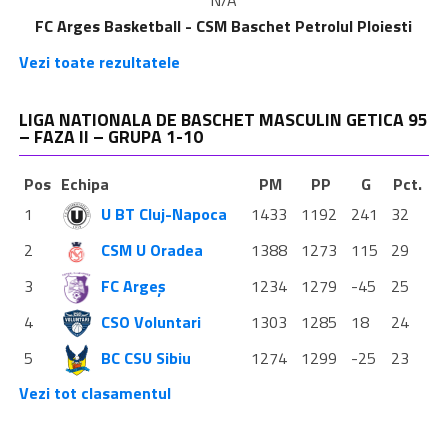
FC Arges Basketball - CSM Baschet Petrolul Ploiesti
Vezi toate rezultatele
LIGA NATIONALA DE BASCHET MASCULIN GETICA 95
– FAZA II – GRUPA 1-10
Pos
Echipa
PM
PP
G
Pct.
1
U BT Cluj-Napoca
1433
1192
241
32
2
CSM U Oradea
1388
1273
115
29
3
FC Argeș
1234
1279
-45
25
4
CSO Voluntari
1303
1285
18
24
5
BC CSU Sibiu
1274
1299
-25
23
Vezi tot clasamentul