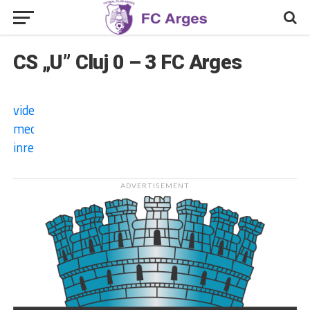
CS „U” Cluj 0 – 3 FC Arges
video
meci
inregistrat
ADVERTISEMENT