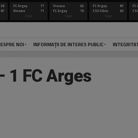
58
FC Argeș
77
Steaua
62
FC Argeș
81
FC 
87
Dinamo
71
FC Argeș
76
CSU Sibiu
62
CSU
final
final
final
ESPRE NOI
INFORMAȚII DE INTERES PUBLIC
INTEGRITA
 – 1 FC Arges