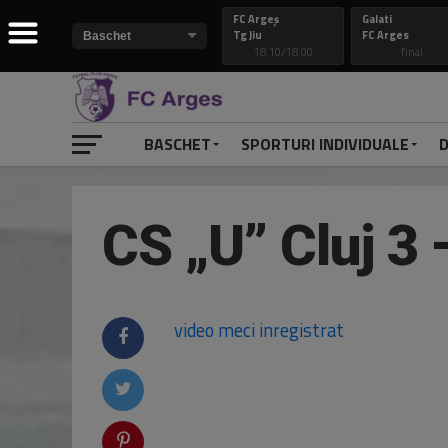
FC Argeș
Galati
Tg Jiu
FC Arges
18.10/18.00
final
BASCHET
SPORTURI INDIVIDUALE
D
CS „U” Cluj 3
video meci inregistrat