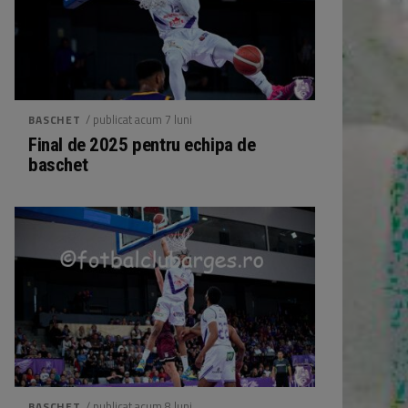
/ publicat acum 7 luni
BASCHET
Final de 2025 pentru echipa de
baschet
/ publicat acum 8 luni
BASCHET