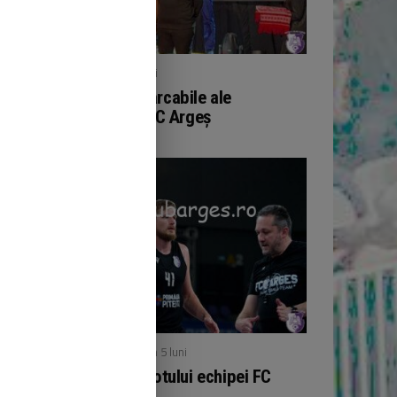
/ publicat acum 5 luni
BOX
Performanțe remarcabile ale
pugiliștilor de la FC Argeș
/ publicat acum 5 luni
BASCHET
Noutăți în cadrul lotului echipei FC
Argeș