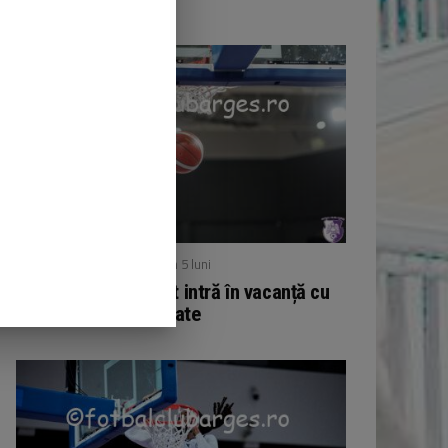
/ publicat acum 5 luni
BASCHET
Echipa de baschet intră în vacanță cu
11 victorii acumulate