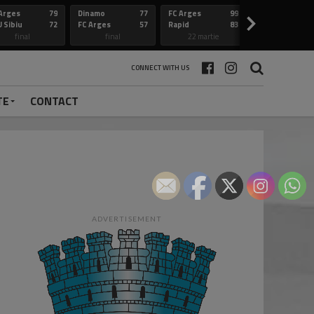
Arges
79
Dinamo
77
FC Arges
99
Constanta
>
 Sibiu
72
FC Arges
57
Rapid
83
FC Arges
final
final
22 martie
final
CONNECT WITH US
TE
CONTACT
ADVERTISEMENT