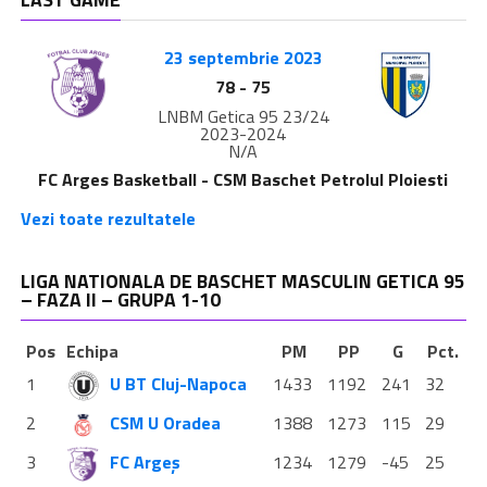
23 septembrie 2023
78
-
75
LNBM Getica 95 23/24
2023-2024
N/A
FC Arges Basketball - CSM Baschet Petrolul Ploiesti
Vezi toate rezultatele
LIGA NATIONALA DE BASCHET MASCULIN GETICA 95
– FAZA II – GRUPA 1-10
Pos
Echipa
PM
PP
G
Pct.
1
U BT Cluj-Napoca
1433
1192
241
32
2
CSM U Oradea
1388
1273
115
29
3
FC Argeș
1234
1279
-45
25