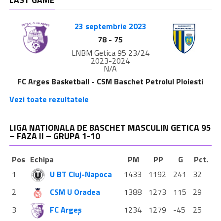
23 septembrie 2023
78
-
75
LNBM Getica 95 23/24
2023-2024
N/A
FC Arges Basketball - CSM Baschet Petrolul Ploiesti
Vezi toate rezultatele
LIGA NATIONALA DE BASCHET MASCULIN GETICA 95
– FAZA II – GRUPA 1-10
Pos
Echipa
PM
PP
G
Pct.
1
U BT Cluj-Napoca
1433
1192
241
32
2
CSM U Oradea
1388
1273
115
29
3
FC Argeș
1234
1279
-45
25