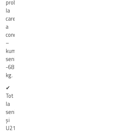
probele
la
care
a
concurat
–
kumite
senioare
-68
kg.
✔
Tot
la
seniori
și
U21