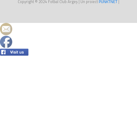
Copyright © 2024
Fotbal Club Argeș
| Un proiect
PUNKT
NET
|