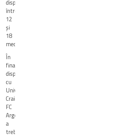
disputând
între
12
și
18
meciuri.
În
finala
disputată
cu
Universitatea
Craiova,
FC
Argeș
a
trebuit