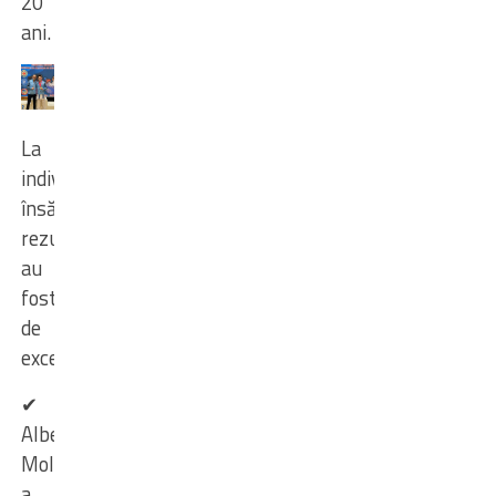
20
ani.
La
individual,
însă,
rezultatele
au
fost
de
excepție:
✔
Albert
Moloceniuc
a