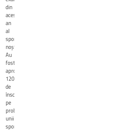
din
acest
an
al
sportivilor
noștri.
Au
fost
aproape
1200
de
înscrieri
pe
probe,
unii
sportivi