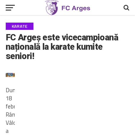
KARATE
FC Argeș este vicecampioană
națională la karate kumite
seniori!
Duminică,
18
februarie,
Râmnicu
Vâlcea
a