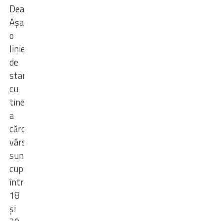
Deaconu.
Așadar,
o
linie
de
start
cu
tineri
a
căror
vârste
sunt
cuprinse
între
18
și