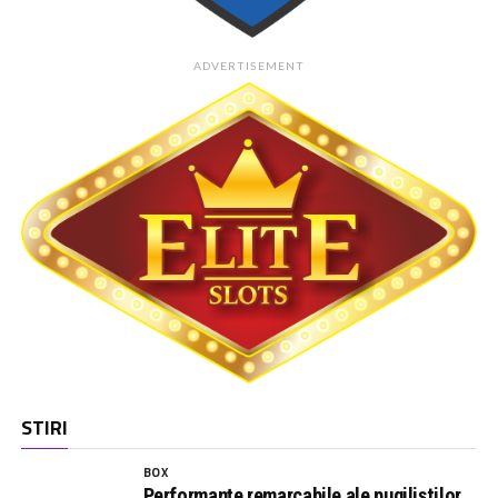
ADVERTISEMENT
STIRI
BOX
Performanțe remarcabile ale pugiliștilor