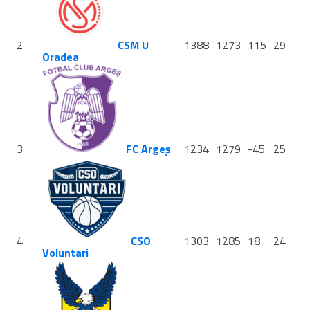
2
CSM U
1388
1273
115
29
Oradea
3
FC Argeș
1234
1279
-45
25
4
CSO
1303
1285
18
24
Voluntari