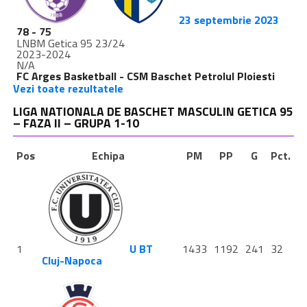
23 septembrie 2023
78
-
75
LNBM Getica 95 23/24
2023-2024
N/A
FC Arges Basketball - CSM Baschet Petrolul Ploiesti
Vezi toate rezultatele
LIGA NATIONALA DE BASCHET MASCULIN GETICA 95
– FAZA II – GRUPA 1-10
Pos
Echipa
PM
PP
G
Pct.
1
U BT
1433
1192
241
32
Cluj-Napoca