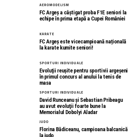
AEROMODELISM
FC Argeș a câștigat proba F1E seniori la
echipe în prima etapă a Cupei României
KARATE
FC Argeș este vicecampioană națională
la karate kumite seniori!
SPORTURI INDIVIDUALE
Evoluţii reuşite pentru sportivii argeşeni
în primul concurs al anului la tenis de
masa
SPORTURI INDIVIDUALE
David Runceanu şi Sebastian Pribeagu
au avut evoluţii foarte bune la
Memorialul Dobolyi Aladar
JUDO
Florina Bădiceanu, campioana balcanică
la judo