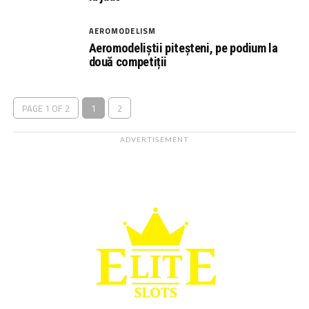
AEROMODELISM
Aeromodeliștii piteșteni, pe podium la
două competiții
PAGE 1 OF 2
1
2
ADVERTISEMENT