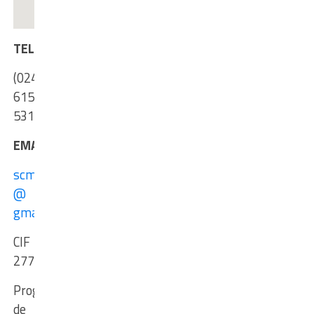
TEL./FAX
(0248)
615
531
EMAIL
scmpitesti
@
gmail.com
CIF
27775114
Program
de