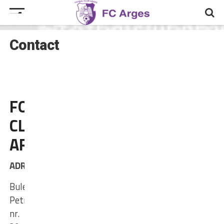
Contact
FOTBAL
CLUB
ARGEȘ
ADRESA
Bulevardul
Petrochimistilor,
nr.