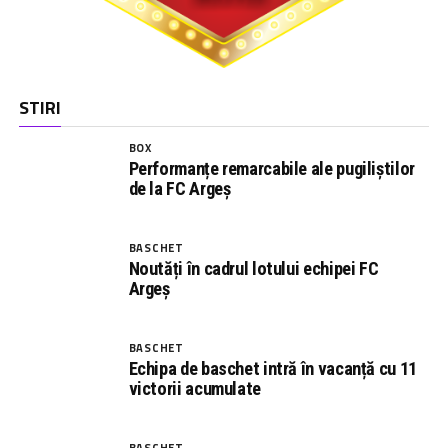
STIRI
BOX
Performanțe remarcabile ale pugiliștilor
de la FC Argeș
BASCHET
Noutăți în cadrul lotului echipei FC
Argeș
BASCHET
Echipa de baschet intră în vacanță cu 11
victorii acumulate
BASCHET