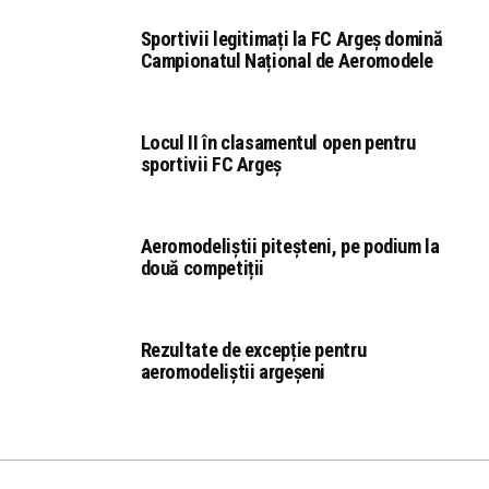
Sportivii legitimați la FC Argeș domină
Campionatul Național de Aeromodele
Locul II în clasamentul open pentru
sportivii FC Argeș
Aeromodeliștii piteșteni, pe podium la
două competiții
Rezultate de excepție pentru
aeromodeliștii argeșeni