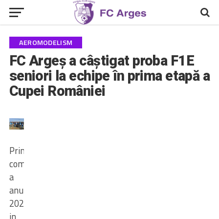
AEROMODELISM
FC Argeș a câștigat proba F1E
seniori la echipe în prima etapă a
Cupei României
Prima
competitie
a
anului
2024
in