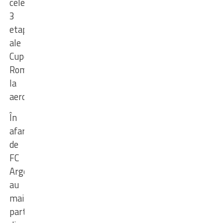
cele
3
etape
ale
Cupei
României
la
aeromodelism
În
afară
de
FC
Argeș
au
mai
participat