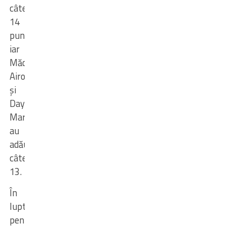
câte
14
puncte,
iar
Mădălina
Airoaie
și
Dayana
Martinez
au
adăugat
câte
13.
În
lupta
pentru