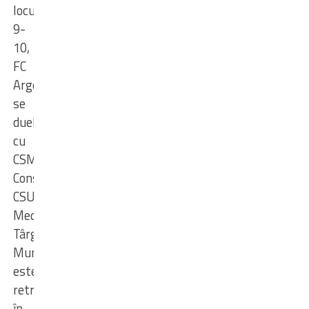
locurile
9-
10,
FC
Argeș
se
duelează
cu
CSM
Constanța.
CSU
Medicina
Târgu-
Mureș
este
retrogradată
în