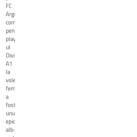
FC
Argeș
,
contând
pentru
playout-
ul
Diviziei
A1
la
volei
feminin
,
a
fost
unul
epic.
Pentru
alb-