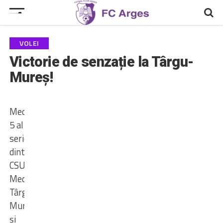
VOLEI
Victorie de senzație la Târgu-
Mureș!
Meciul
5 al
seriei
dintre
CSU
Medicina
Târgu-
Mureș
și