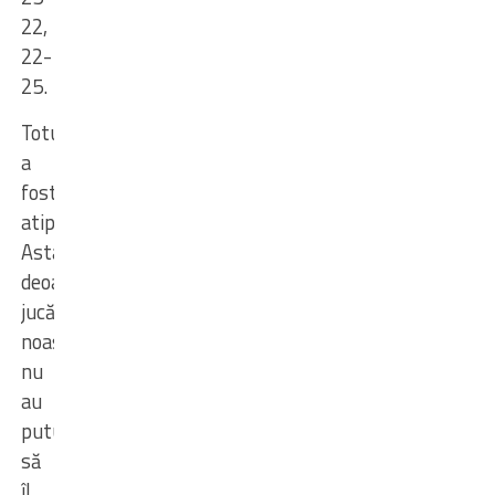
22,
22-
25.
Totul
a
fost
atipic
.
Asta
deoarece
jucătoarele
noastre
nu
au
putut
să
îl