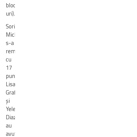
block-
uri).
Sorina
Miclăuș
s-a
remarcat
cu
17
puncte,
Lisania
Grafort
și
Yelennis
Diaz
au
avut