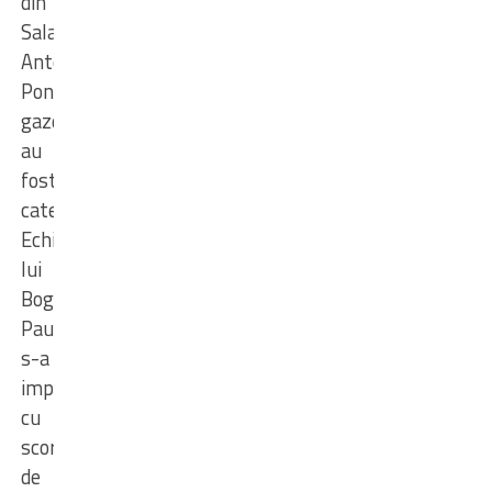
din
Sala
Anton
Poncracz
,
gazdele
au
fost
depășite
categoric
.
Echipa
lui
Bogdan
Paul
s-
a
impus
cu
scorul
de