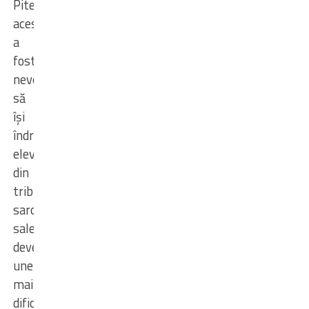
Pitești),
acesta
a
fost
nevoit
să
își
îndrume
elevele
din
tribune,
sarcinile
sale
devenind
unele
mai
dificile.