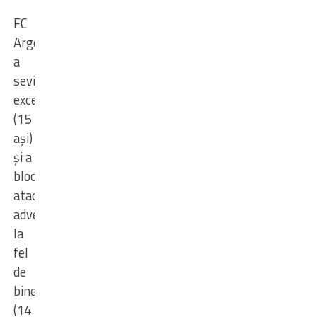
FC
Argeș
a
sevit
excelent
(15
ași)
și a
blocat
atacul
adversarelor
la
fel
de
bine
(14