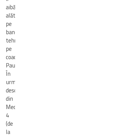
aibă
alături,
pe
banca
tehnică,
pe
coach
Paul.
În
urma
descalificării
din
Meciul
4
(de
la