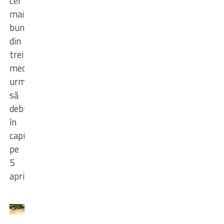
cel
mai
bun
din
trei
meciuri
,
urmând
să
debuteze
în
capitală,
pe
5
aprilie.