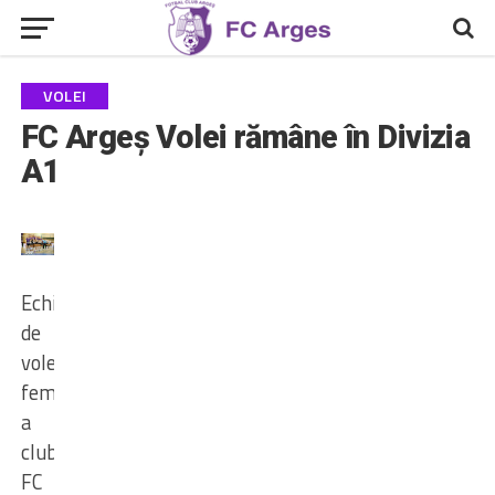
VOLEI
FC Argeș Volei rămâne în Divizia
A1
Echipa
de
volei
feminin
a
clubului
FC