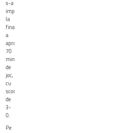
s-a
impus,
la
finalul
a
aproximativ
70
minute
de
joc,
cu
scorul
de
3-
0.
Pe