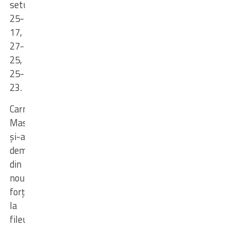
seturi
:
25-
17,
27-
25,
25-
23.
Carmela
Massip
și-a
demonstrat
din
nou
forța
la
fileu,