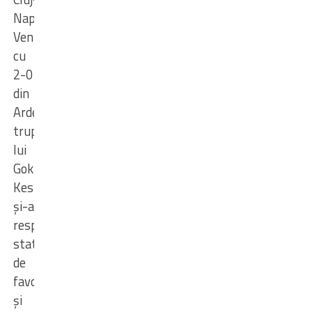
Napoca.
Venită
cu
2-0
din
Ardeal,
trupa
lui
Gokhan
Keskin
și-a
respectat
statutul
de
favorită
și