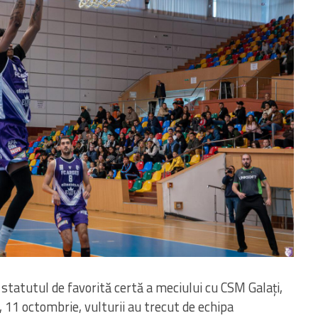
77
CRAIOVA
80
FC ARGES
77
ORADEA
78
FC
74
FC ARGES
82
SIBIU
70
FC ARGES
74
VA
final
final
final
0
CIU
57
PIT
63
TGJ
60
PIT
0
PIT
85
RAP
74
PIT
80
PL
final
final
final
96
ORA
97
SIB
90
58
PIT
79
FCA
87
final
final
statutul de favorită certă a meciului cu CSM Galați,
 11 octombrie, vulturii au trecut de echipa