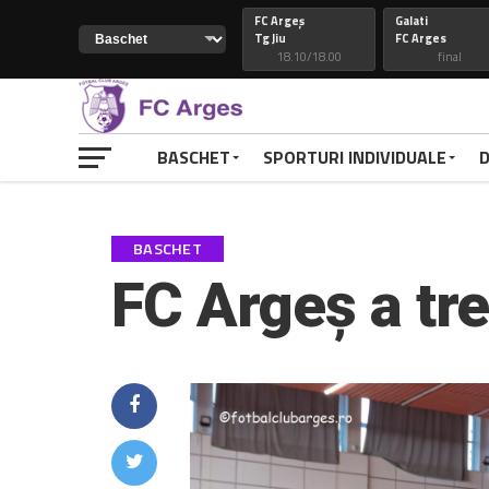
FC Argeș
Galati
Tg Jiu
FC Arges
18.10/18.00
final
Constanta
74
Petrolul
FC Arges
82
FC Arges
final
final
BASCHET
SPORTURI INDIVIDUALE
D
CSM Galati
FC Arges
FC Arges
Craiova
final
final
BASCHET
FC Arges
77
Voluntari
Petrolul
48
FC Arges
FC Argeș a tre
final
final
RAPID
FC ARGES
FC ARGES
VOLUNTARI
final
final
CLUJ
88
CONSTANTA
FC ARGES
69
FC ARGES
final
final