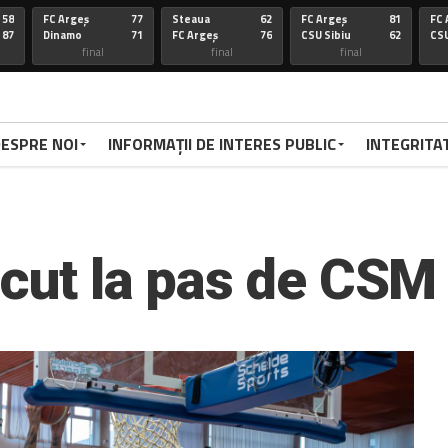
58
FC Argeș
77
Steaua
62
FC Argeș
81
FC 
87
Dinamo
71
FC Argeș
76
CSU Sibiu
62
CSU
final
final
final
67
FC Arges
100
CSU Oradea
85
FC Arges
75
St
86
Voluntari
92
FC Arges
59
U-BT Clu
84
FC 
final
final
final
ESPRE NOI
INFORMAȚII DE INTERES PUBLIC
INTEGRITA
72
Targu
77
FC Arges
84
CSU Sibiu
63
FC 
70
Mures
79
Corona
72
FC Arges
78
Di
FC Arges
final
final
final
67
FC Arges
67
U-BT Cj
81
FC Argeș
67
FC 
59
CSU Oradea
76
FC Argeș
67
Parnu
65
CS
cut la pas de CSM 
Sadam
final
final
final
66
Dinamo
94
FC Arges
63
FC ARGES
83
FC
70
FC Arges
71
U-BT Cluj
78
CORONA BV
79
RA
final
final
final
68
FC ARGES
91
SIBIU
83
FC ARGES
79
VA
72
CRAIOVA
62
FC ARGES
70
ORADEA
95
FC
final
final
final