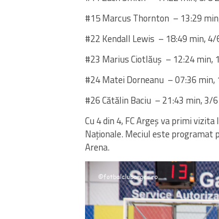
#15
Marcus
Thornton
–
13:29 min,
#22
Kendall
Lewis
–
18:49 min, 4/6
#23
Marius
Ciotlău
ș
–
12:24 min, 1
#24
Matei
Dorneanu
–
07:36 min, 
#26
Cătălin
Baciu
–
21:43 min, 3/6
Cu 4 din 4, FC
Argeș
va
primi
vizita
Naționale
.
Meciul
este
programat
Arena.