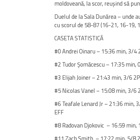
moldoveană, la scor, reușind să pu
Duelul de la Sala Dunărea – unde au 
cu scorul de 58-87 (16-21, 16-19, 
CASETA STATISTICĂ
#0
Andrei
Oinaru
– 15:36 min, 3/4 
#2
Tudor
Șomăcescu
– 17:35 min, 0
#3
Elijah Joiner
– 21:43 min, 3/6 2P,
#5
Nicolas
Vanel
– 15:08 min, 3/6 2
#6
Teafale
Lenard
Jr
– 21:36
min,
3
EFF
#8
Radovan
Djokovic
–
16:59 min, 
#11
Zach
Smith
–
17:22 min, 5/8 2