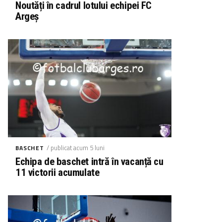
Noutăți în cadrul lotului echipei FC
Argeș
/ publicat acum 5 luni
BASCHET
Echipa de baschet intră în vacanță cu
11 victorii acumulate