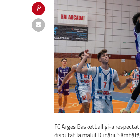
TG MURES
81
FC ARGES
FC ARGES
85
CONSTANTA
final
final
UBT
0
TGM
PIT
0
PIT
urmează
urmează
PIT
85
PIT
UBT
98
PLO
final
final
FC Argeș Basketball și-a respectat 
disputat la malul Dunării. Sâmbătă,