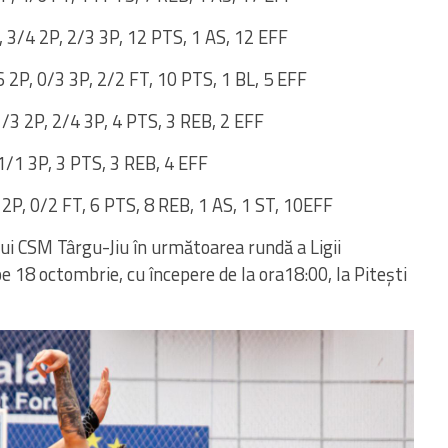
 3/4 2P, 2/3 3P, 12 PTS, 1 AS, 12
EFF
 2P, 0
/3 3P,
2/2 FT, 10 PTS, 1 BL, 5
EFF
/3 2P, 2/4 3P, 4 PTS, 3 REB, 2 EFF
1/1 3P, 3 PTS, 3 REB, 4
EFF
2P,
0/2 FT, 6 PTS, 8 REB, 1 AS, 1 ST, 10
EFF
lui
CSM
Târgu
-Jiu
în
următoarea
rundă
a
Ligii
pe
18
octombrie
, cu
începere
de la
ora
18:00, la
Pitești