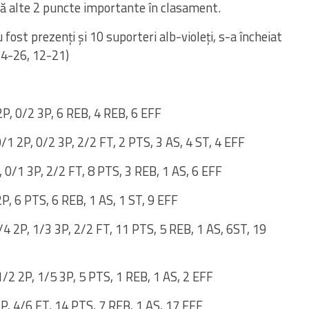
nă alte 2 puncte importante în clasament.
fost prezenți și 10 suporteri alb-violeți, s-a încheiat
14-26, 12-21)
2
P,
0/2 3P, 6 REB, 4 REB, 6
EFF
/1 2P, 0/2
3P,
2/2 FT, 2 PTS, 3
AS,
4 ST,
4 EFF
 0/1 3P, 2/2 FT, 8
PTS, 3 REB,
1 AS, 6
EFF
P, 6 PTS, 6 REB, 1 AS, 1 ST, 9
EFF
/4 2P, 1/3
3P,
2/2 FT, 11
PTS,
5 REB, 1
AS,
6
ST,
19
1/2 2
P,
1/5 3P, 5 PTS, 1 REB, 1 AS
, 2 EFF
P, 4/6 FT, 14 PTS, 7
REB,
1 AS, 17
EFF