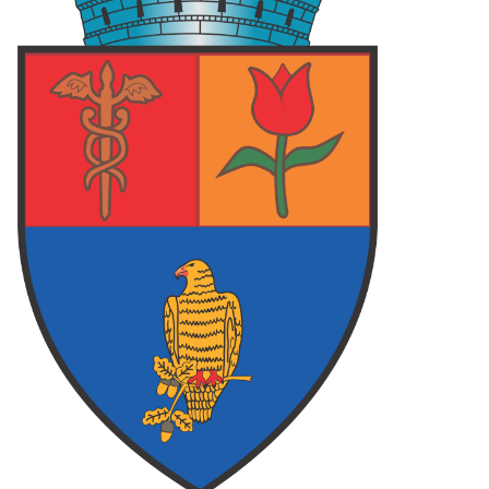
 ARGES
87
FOCSANI
70
FC ARGES
78
LCEA
73
FC ARGES
83
PLOIESTI
75
final
final
final
62
PIT
108
PIT
79
O
73
TGM
106
CRA
71
final
final
final