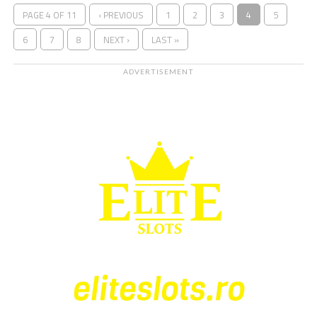
PAGE 4 OF 11
‹ PREVIOUS
1
2
3
4
5
6
7
8
NEXT ›
LAST »
ADVERTISEMENT