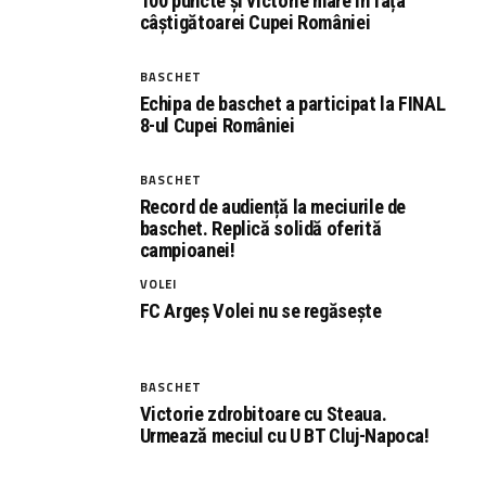
100 puncte și victorie mare în fața
câștigătoarei Cupei României
BASCHET
Echipa de baschet a participat la FINAL
8-ul Cupei României
BASCHET
Record de audiență la meciurile de
baschet. Replică solidă oferită
campioanei!
VOLEI
FC Argeș Volei nu se regăsește
BASCHET
Victorie zdrobitoare cu Steaua.
Urmează meciul cu U BT Cluj-Napoca!