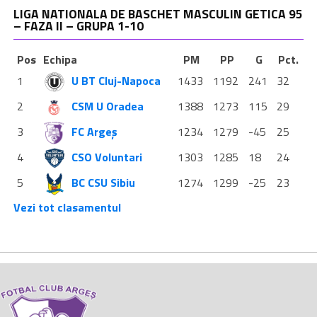
LIGA NATIONALA DE BASCHET MASCULIN GETICA 95
– FAZA II – GRUPA 1-10
Pos
Echipa
PM
PP
G
Pct.
1
U BT Cluj-Napoca
1433
1192
241
32
2
CSM U Oradea
1388
1273
115
29
3
FC Argeș
1234
1279
-45
25
4
CSO Voluntari
1303
1285
18
24
5
BC CSU Sibiu
1274
1299
-25
23
Vezi tot clasamentul