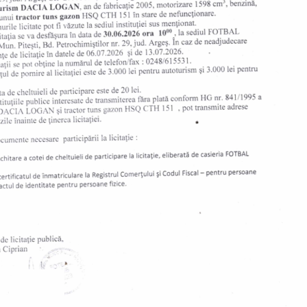
A2 Est. Evenimentul se va desfășura la București, în
oganizarea clubului CSM,...
de
Calinescu Lucian
VOLEI
/ 4 ani ago
Voleibalistele au câștigat prima serie
de playoff și așteaptă Turneul
Semifinal
FC Argeș Volei continuă parcursul fără greșeală în
Divizia A2 Est – ediția 2021/22. Echipa condusă de
Bogdan Paul a încheiat...
de
Calinescu Lucian
VOLEI
/ 5 ani ago
Voleibalistele au revenit pe teren cu o