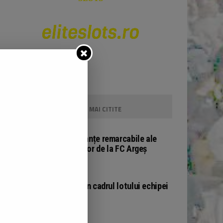
TITLURI
CELE MAI CITITE
BOX
Performanțe remarcabile ale
pugiliștilor de la FC Argeș
BASCHET
Noutăți în cadrul lotului echipei
FC Argeș