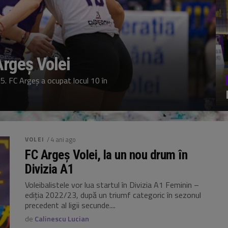
Argeș Volei
5. FC Argeș a ocupat locul 10 în
VOLEI
/ 4 ani ago
FC Argeș Volei, la un nou drum în
Divizia A1
Voleibalistele vor lua startul în Divizia A1 Feminin –
ediția 2022/23, după un triumf categoric în sezonul
precedent al ligii secunde....
de
Calinescu Lucian