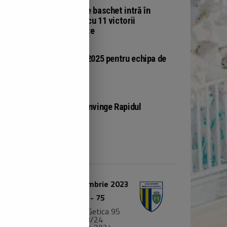
BASCHET
Echipa de baschet intră în
vacanță cu 11 victorii
acumulate
BASCHET
Final de 2025 pentru echipa de
baschet
BASCHET
Argeșul învinge Rapidul
LAST GAME
23 septembrie 2023
78
-
75
LNBM Getica 95
23/24