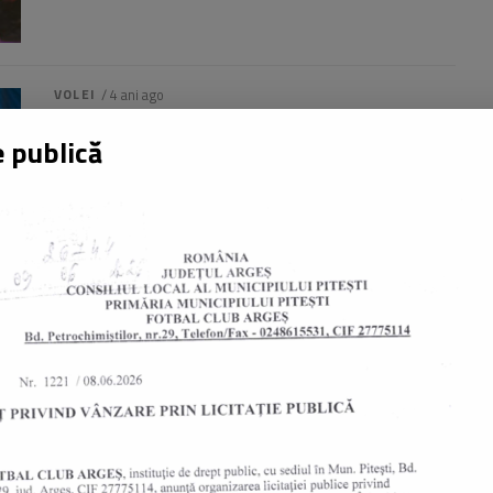
VOLEI
/ 4 ani ago
Calificare fără emoții. FC Argeș Volei
va lupta pentru promovarea în Divizia
A!
Conform așteptărilor, echipa antrenată de Bogdan
Paul nu a avut probleme în cadrul Turneului Semifinal
A2 Est. Evenimentul a avut loc...
de
Calinescu Lucian
VOLEI
/ 4 ani ago
Ultima bătălie înaintea turneului de
promovare!
FC Argeș Volei va disputa Turneul Semifinal al Diviziei