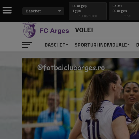
FC Argeș
Galati
Tg Jiu
FC Arges
18.10/18.00
final
VOLEI
BASCHET
SPORTURI INDIVIDUALE
D