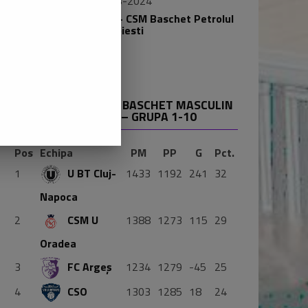
2023-2024
FC Arges Basketball - CSM Baschet Petrolul
Ploiesti
Vezi toate rezultatele
LIGA NATIONALA DE BASCHET MASCULIN
GETICA 95 – FAZA II – GRUPA 1-10
Pos
Echipa
PM
PP
G
Pct.
1
U BT Cluj-
1433
1192
241
32
Napoca
2
CSM U
1388
1273
115
29
Oradea
3
FC Argeș
1234
1279
-45
25
4
CSO
1303
1285
18
24