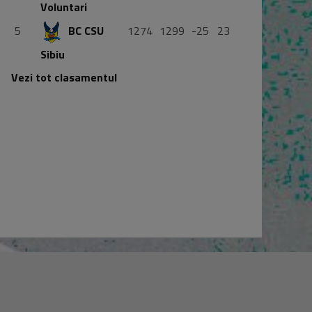
Voluntari
5
BC CSU
1274
1299
-25
23
Sibiu
Vezi tot clasamentul