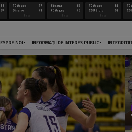
58
FC Argeș
77
Steaua
62
FC Argeș
81
FC 
87
Dinamo
71
FC Argeș
76
CSU Sibiu
62
CSU
final
final
final
ESPRE NOI
INFORMAȚII DE INTERES PUBLIC
INTEGRITA