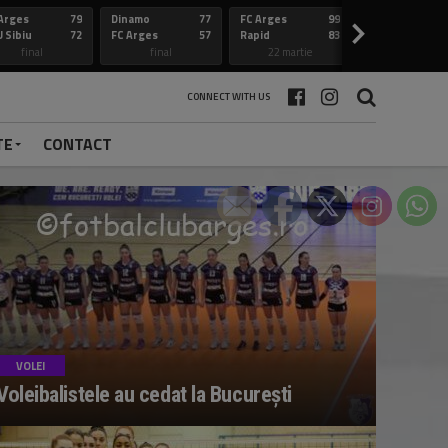
Arges
79
Dinamo
77
FC Arges
99
Constanta
>
 Sibiu
72
FC Arges
57
Rapid
83
FC Arges
final
final
22 martie
final
CONNECT WITH US
TE
CONTACT
VOLEI
Voleibalistele au cedat la București