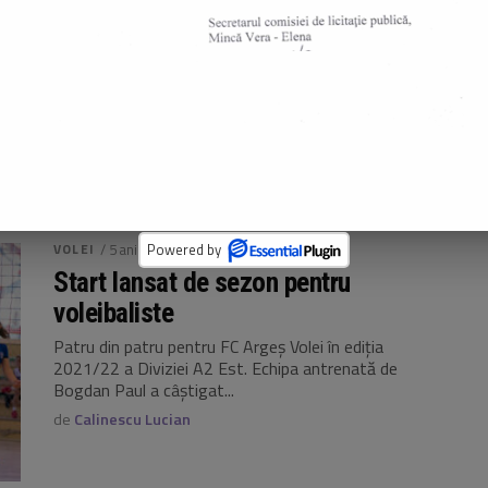
victorie
Echipa de volei a clubului nostru a revenit cu victorie în
cadrul Diviziei A2 Est. În prima etapă a returului, alb-
violetele...
de
Calinescu Lucian
VOLEI
/ 5 ani ago
Start lansat de sezon pentru
voleibaliste
Patru din patru pentru FC Argeș Volei în ediția
2021/22 a Diviziei A2 Est. Echipa antrenată de
Bogdan Paul a câștigat...
de
Calinescu Lucian