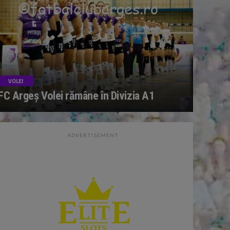
VOLEI
FC Argeș Volei rămâne în Divizia A1
ADVERTISEMENT