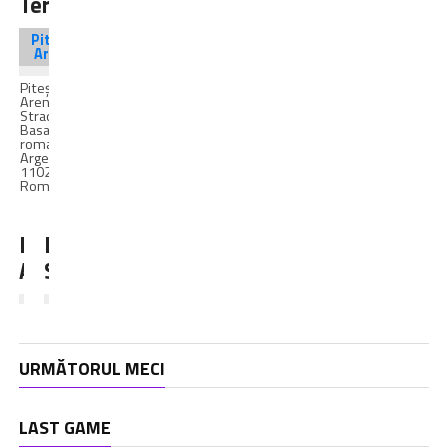
Teren
Pitești
Arena
Pitești
Arena,
Strada
Basarabiei,
romana,
Argeș,
110264,
România
FC
Parnu
Argeș
Sadam
URMĂTORUL MECI
LAST GAME