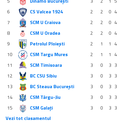
5
Dinamo București
3
2
1
5
6
CS Valcea 1924
2
2
0
4
7
SCM U Craiova
2
2
0
4
8
CSM U Oradea
2
2
0
4
9
Petrolul Ploiești
2
1
1
4
10
CSM Targu Mures
2
1
1
4
11
SCM Timisoara
3
0
3
3
12
BC CSU Sibiu
3
0
3
3
13
BC Steaua București
3
0
3
3
14
CSM Târgu-Jiu
3
0
3
3
15
CSM Galați
3
0
3
3
Vezi tot clasamentul