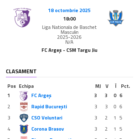
18 octombrie 2025
18:00
Liga Nationala de Baschet
Masculin
2025-2026
N/A
FC Argeș - CSM Targu Jiu
CLASAMENT
Pos
Echipa
MJ
V
Î
Pct.
1
FC Argeș
3
3
0
6
2
Rapid București
3
3
0
6
3
CSO Voluntari
3
2
1
5
4
Corona Brasov
3
2
1
5