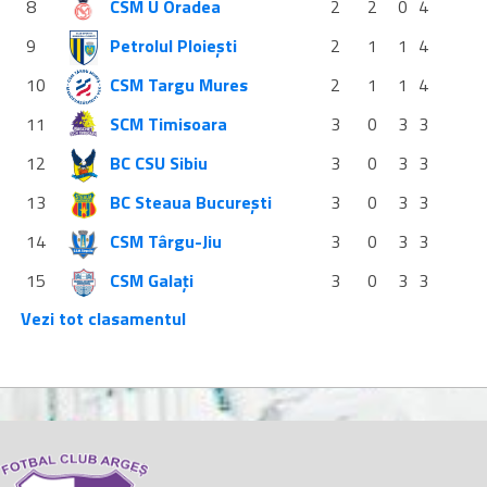
8
CSM U Oradea
2
2
0
4
9
Petrolul Ploiești
2
1
1
4
10
CSM Targu Mures
2
1
1
4
11
SCM Timisoara
3
0
3
3
12
BC CSU Sibiu
3
0
3
3
13
BC Steaua București
3
0
3
3
14
CSM Târgu-Jiu
3
0
3
3
15
CSM Galați
3
0
3
3
Vezi tot clasamentul