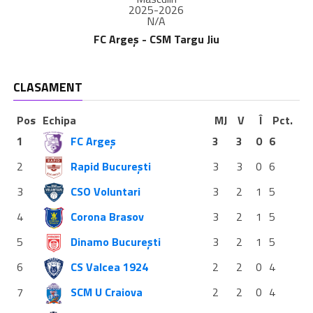
2025-2026
N/A
FC Argeș - CSM Targu Jiu
CLASAMENT
Pos
Echipa
MJ
V
Î
Pct.
1
FC Argeș
3
3
0
6
2
Rapid București
3
3
0
6
3
CSO Voluntari
3
2
1
5
4
Corona Brasov
3
2
1
5
5
Dinamo București
3
2
1
5
6
CS Valcea 1924
2
2
0
4
7
SCM U Craiova
2
2
0
4