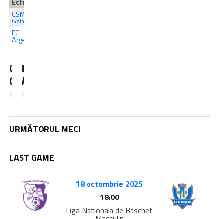
Echipa
1
A doua repriză
2
Cosuri
3
4
OT
T
CSM
58
—
—
—
—
—
—
—
Galați
FC
87
—
—
—
—
—
—
—
Argeș
CSM
FC
Galați
Argeș
URMĂTORUL MECI
LAST GAME
18 octombrie 2025
18:00
Liga Nationala de Baschet
Masculin