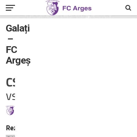
Galați
–
FC
Argeș
CSM Galați
vs
FC Argeș
Rezultate