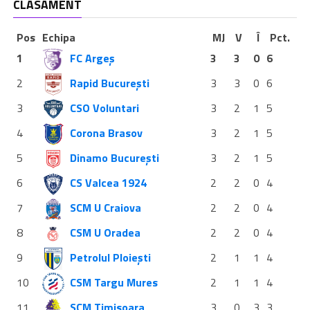
CLASAMENT
Pos
Echipa
MJ
V
Î
Pct.
1
FC Argeș
3
3
0
6
2
Rapid București
3
3
0
6
3
CSO Voluntari
3
2
1
5
4
Corona Brasov
3
2
1
5
5
Dinamo București
3
2
1
5
6
CS Valcea 1924
2
2
0
4
7
SCM U Craiova
2
2
0
4
8
CSM U Oradea
2
2
0
4
9
Petrolul Ploiești
2
1
1
4
10
CSM Targu Mures
2
1
1
4
11
SCM Timisoara
3
0
3
3