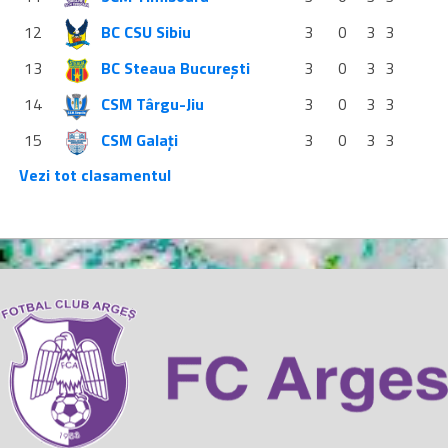
12
BC CSU Sibiu
3
0
3
3
13
BC Steaua București
3
0
3
3
14
CSM Târgu-Jiu
3
0
3
3
15
CSM Galați
3
0
3
3
Vezi tot clasamentul