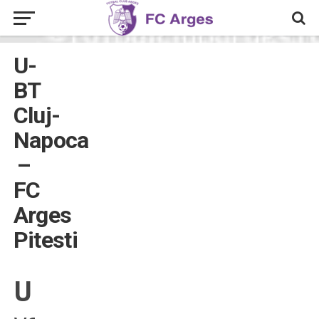
U-
BT
Cluj-
Napoca
–
FC
Arges
Pitesti
U BT Cluj-Napoca