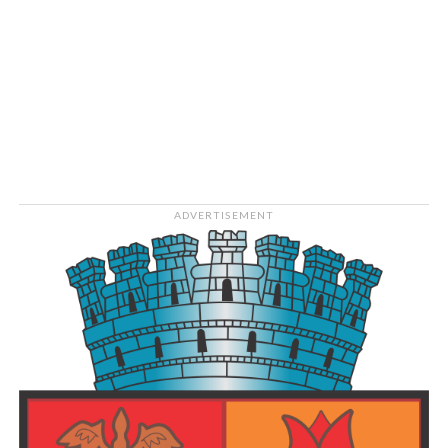
Zi
de
naștere
4
septembrie
2002
Vârstă
23
ADVERTISEMENT