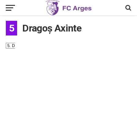
5
Dragoș Axinte
#
5
Nume
Dragoș
Axinte
Naționalitate
România
Aliniere
Extremă
Înălțime