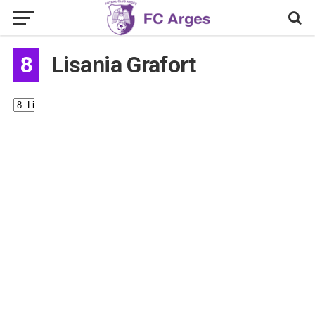
8
Lisania Grafort
#
8
Nume
Lisania
Grafort
Naționalitate
Cuba
Aliniere
Opposite
Înălțime