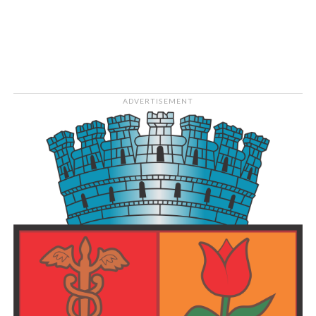
30
noiembrie
2004
Vârstă
21
ADVERTISEMENT