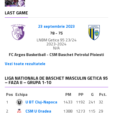
LAST GAME
23 septembrie 2023
78
-
75
LNBM Getica 95 23/24
2023-2024
N/A
FC Arges Basketball - CSM Baschet Petrolul Ploiesti
Vezi toate rezultatele
LIGA NATIONALA DE BASCHET MASCULIN GETICA 95
– FAZA II – GRUPA 1-10
Pos
Echipa
PM
PP
G
Pct.
1
U BT Cluj-Napoca
1433
1192
241
32
2
CSM U Oradea
1388
1273
115
29