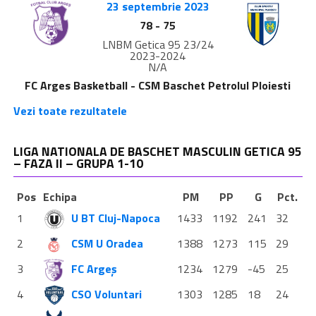
23 septembrie 2023
78
-
75
LNBM Getica 95 23/24
2023-2024
N/A
FC Arges Basketball - CSM Baschet Petrolul Ploiesti
Vezi toate rezultatele
LIGA NATIONALA DE BASCHET MASCULIN GETICA 95
– FAZA II – GRUPA 1-10
Pos
Echipa
PM
PP
G
Pct.
1
U BT Cluj-Napoca
1433
1192
241
32
2
CSM U Oradea
1388
1273
115
29
3
FC Argeș
1234
1279
-45
25
4
CSO Voluntari
1303
1285
18
24