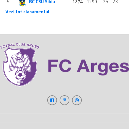
5
BC CSU Sibiu
1274
1299
-25
23
Vezi tot clasamentul