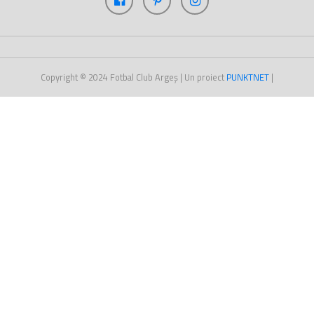
Copyright © 2024
Fotbal Club Argeș
| Un proiect
PUNKT
NET
|