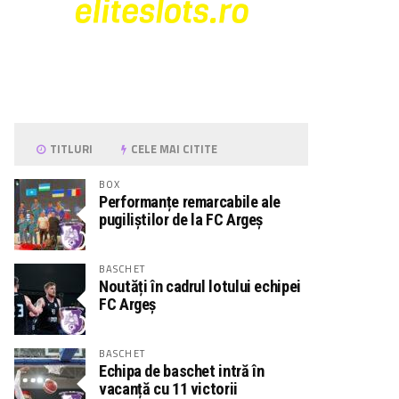
 ARGES
87
FOCSANI
70
FC ARGES
78
LCEA
73
FC ARGES
83
PLOIESTI
75
final
final
final
62
PIT
108
PIT
79
O
73
TGM
106
CRA
71
final
final
final
TITLURI
CELE MAI CITITE
BOX
Performanțe remarcabile ale
pugiliștilor de la FC Argeș
BASCHET
Noutăți în cadrul lotului echipei
FC Argeș
BASCHET
Echipa de baschet intră în
vacanță cu 11 victorii