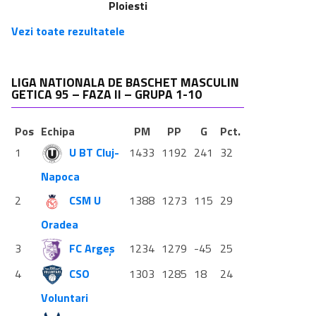
Ploiesti
Vezi toate rezultatele
LIGA NATIONALA DE BASCHET MASCULIN
GETICA 95 – FAZA II – GRUPA 1-10
Pos
Echipa
PM
PP
G
Pct.
1
U BT Cluj-
1433
1192
241
32
Napoca
2
CSM U
1388
1273
115
29
Oradea
3
FC Argeș
1234
1279
-45
25
4
CSO
1303
1285
18
24
Voluntari