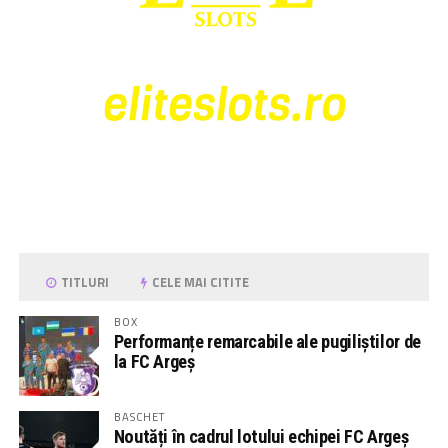
TITLURI
CELE MAI CITITE
BOX
Performanțe remarcabile ale pugiliștilor de
la FC Argeș
BASCHET
Noutăți în cadrul lotului echipei FC Argeș