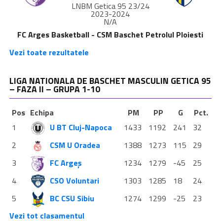
LNBM Getica 95 23/24
2023-2024
N/A
FC Arges Basketball - CSM Baschet Petrolul Ploiesti
Vezi toate rezultatele
LIGA NATIONALA DE BASCHET MASCULIN GETICA 95
– FAZA II – GRUPA 1-10
Pos
Echipa
PM
PP
G
Pct.
1
U BT Cluj-Napoca
1433
1192
241
32
2
CSM U Oradea
1388
1273
115
29
3
FC Argeș
1234
1279
-45
25
4
CSO Voluntari
1303
1285
18
24
5
BC CSU Sibiu
1274
1299
-25
23
Vezi tot clasamentul