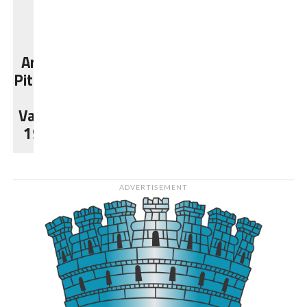
2023-
2024
N/A
FC
Arges
Pitesti -
CS
Valcea
1924
ADVERTISEMENT