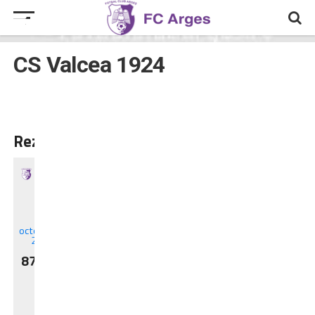
CS Valcea 1924
Rezultate
11
octombrie
2023
87
-
73
LNBM
Getica
95
23/24