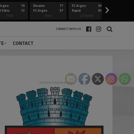
Arges
79
Dinamo
77
FC Arges
99
Constanta
>
 Sibiu
72
FC Arges
57
Rapid
83
FC Arges
final
final
22 martie
final
CONNECT WITH US
TE
CONTACT
ADVERTISEMENT