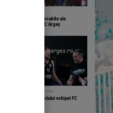
/ publicat acum 5 luni
BOX
Performanțe remarcabile ale
pugiliștilor de la FC Argeș
/ publicat acum 5 luni
BASCHET
Noutăți în cadrul lotului echipei FC
Argeș