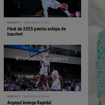
/ publicat acum 7 luni
BASCHET
Final de 2025 pentru echipa de
baschet
/ publicat acum 8 luni
BASCHET
Argeșul învinge Rapidul