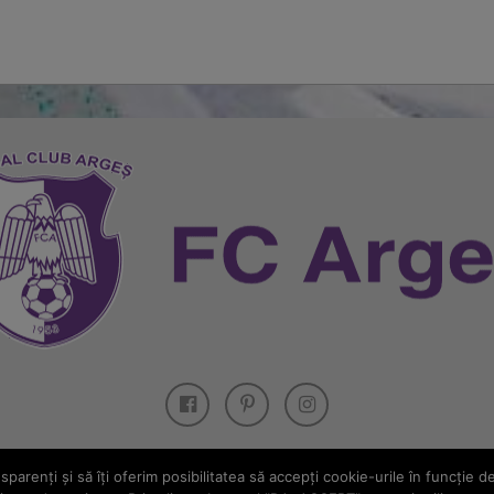
parenţi și să îţi oferim posibilitatea să accepţi cookie-urile în funcţie d