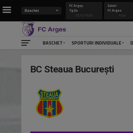
FC Argeș
Galati
Tg Jiu
FC Arges
18.10/18.00
final
BASCHET
SPORTURI INDIVIDUALE
D
BC Steaua București