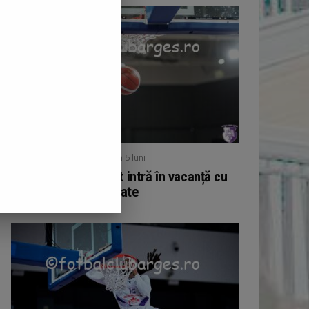
/ publicat acum 5 luni
BASCHET
Echipa de baschet intră în vacanță cu
11 victorii acumulate