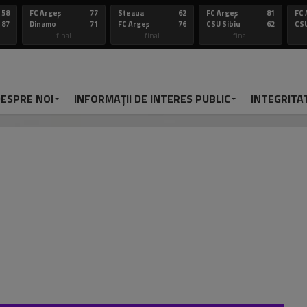
58
FC Argeș
77
Steaua
62
FC Argeș
81
FC 
87
Dinamo
71
FC Argeș
76
CSU Sibiu
62
CSU
final
final
final
ESPRE NOI
INFORMAȚII DE INTERES PUBLIC
INTEGRITA