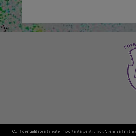
Confidenţialitatea ta este importantă pentru noi. Vrem să fim trans