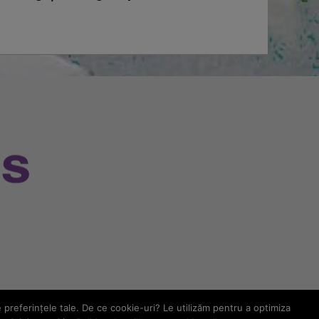
e preferinţele tale. De ce cookie-uri? Le utilizăm pentru a optimiza