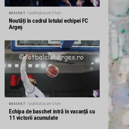
/ publicat acum 5 luni
BASCHET
Noutăți în cadrul lotului echipei FC
Argeș
/ publicat acum 5 luni
BASCHET
Echipa de baschet intră în vacanță cu
11 victorii acumulate