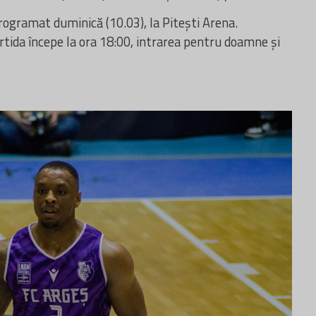
rogramat duminică (10.03), la Pitești Arena.
tida începe la ora 18
:00,
intrarea
pentru
doamne
și