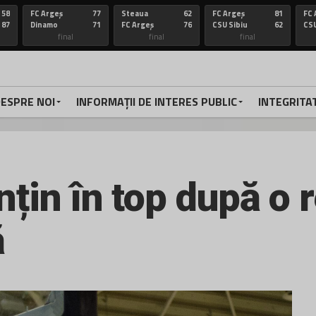
58
FC Argeș
77
Steaua
62
FC Argeș
81
FC 
87
Dinamo
71
FC Argeș
76
CSU Sibiu
62
CSU
final
final
final
ESPRE NOI
INFORMAȚII DE INTERES PUBLIC
INTEGRITA
nțin în top după o 
ă