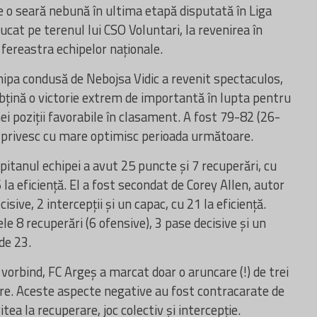
e o seară nebună în ultima etapă disputată în Liga
jucat pe terenul lui CSO Voluntari, la revenirea în
fereastra echipelor naționale.
hipa condusă de Nebojsa Vidic a revenit spectaculos,
 obțină o victorie extrem de importantă în lupta pentru
nei poziții favorabile în clasament. A fost 79-82 (26-
i privesc cu mare optimisc perioada următoare.
ăpitanul echipei a avut 25 puncte și 7 recuperări, cu
 la eficiență. El a fost secondat de Corey Allen, autor
isive, 2 intercepții și un capac, cu 21 la eficiență.
le 8 recuperări (6 ofensive), 3 pase decisive și un
de 23.
 vorbind, FC Argeș a marcat doar o aruncare (!) de trei
bere. Aceste aspecte negative au fost contracarate de
ritea la recuperare, joc colectiv și intercepție.