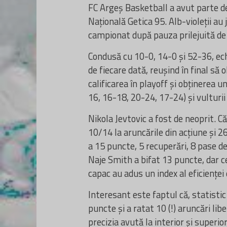
FC Argeș Basketball a avut parte d
Națională Getica 95. Alb-violeții au 
campionat după pauza prilejuită de 
Condusă cu 10-0, 14-0 și 52-36, ec
de fiecare dată, reușind în final să
calificarea în playoff și obținerea u
16, 16-18, 20-24, 17-24) și vulturi
Nikola Jevtovic a fost de neoprit. C
10/14 la aruncările din acțiune și 26
a 15 puncte, 5 recuperări, 8 pase dec
Naje Smith a bifat 13 puncte, dar ce
capac au adus un index al eficienței 
Interesant este faptul că, statistic
puncte și a ratat 10 (!) aruncări li
precizia avută la interio
r și superio