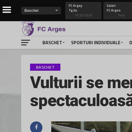
FC Argeș
Galati
Tg Jiu
FC Arges
18.10/18.00
final
BASCHET
SPORTURI INDIVIDUALE
D
BASCHET
Vulturii se me
spectaculoas