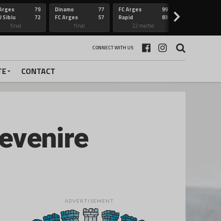
Arges
79
Dinamo
77
FC Arges
99
Constanta
>
 Sibiu
72
FC Arges
57
Rapid
83
FC Arges
final
final
22 martie
final
CONNECT WITH US
TE
CONTACT
revenire
ADVERTISEMENT