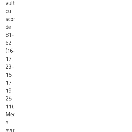
vulturilor,
cu
scorul
de
81-
62
(16-
17,
23-
15,
17-
19,
25-
11).
Meciul
a
avut