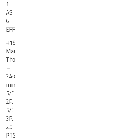
1
AS,
6
EFF
#15
Marcus
Thornton
–
24:48
min
,
5
/6
2P,
5/6
3P,
25
PTS,