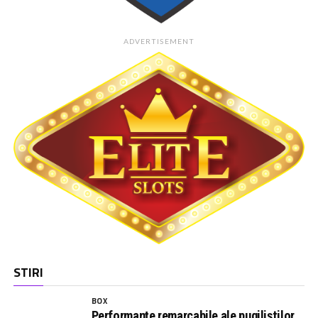
ADVERTISEMENT
STIRI
BOX
Performanțe remarcabile ale pugiliștilor