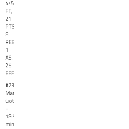
4/5
FT,
21
PTS,
8
REB,
1
AS,
25
EFF
#23
Marius
Ciotlău
ș
–
18:57
min
,