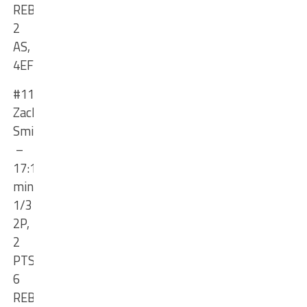
REB,
2
AS,
4
EFF
#11
Zach
Smith
–
17:11
min
,
1/3
2P,
2
PTS,
6
REB,