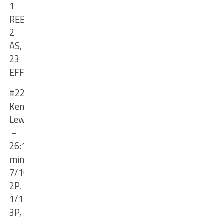
1
REB,
2
AS,
23
EFF
#22
Kendall
Lewis
–
26:11
min
,
7/10
2P,
1/1
3P,