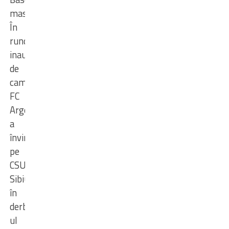
masculin.
În
runda
inaugurală
de
campionat,
FC
Argeș
a
învins
pe
CSU
Sibiu,
în
derby-
ul