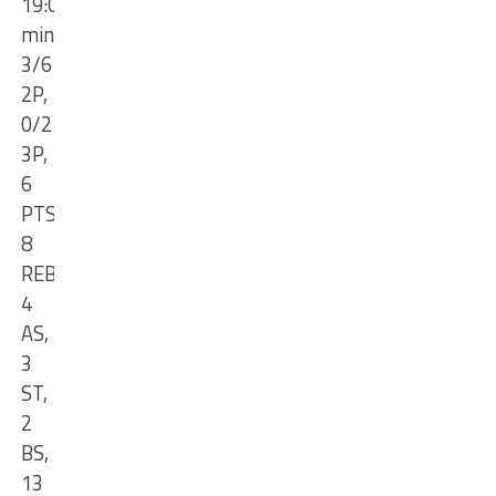
19:06
min
,
3/6
2
P,
0/2
3P,
6
PTS,
8
REB,
4
AS,
3
ST,
2
BS,
13