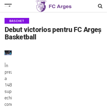
BASCHET
Debut victorios pentru FC Argeș
Basketball
În
prezența
a
1480
suporteri,
echipa
condusă