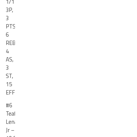
1/1
3P
,
3
PTS,
6
REB,
4
AS,
3
ST,
15
EFF
#6
Teafale
Lenard
Jr
–