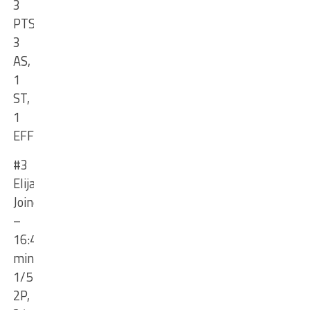
3
PTS,
3
AS,
1
ST,
1
EFF
#3
Elijah
Joiner
–
16:40
min,
1/5
2P,