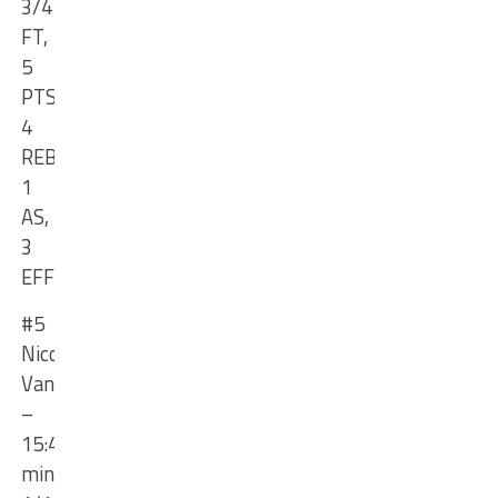
3/4
FT,
5
PTS,
4
REB,
1
AS,
3
EFF
#5
Nicolas
Vanel
–
15:41
min
,