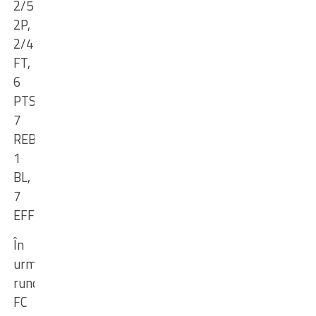
2/5
2P,
2/4
FT
,
6
PTS,
7
REB,
1
BL,
7
EFF
În
următoarea
rundă,
FC