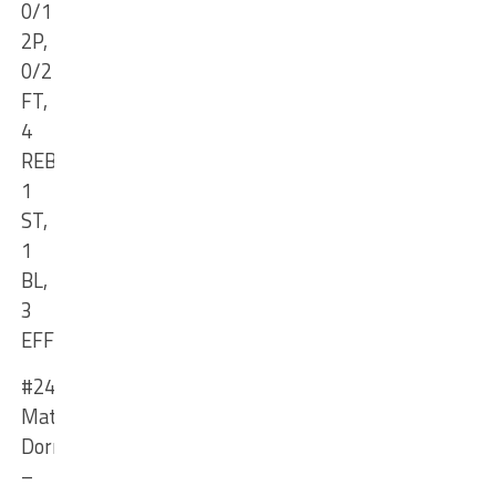
0/1
2P,
0/2
FT,
4
REB,
1
ST,
1
BL,
3
EFF
#24
Matei
Dorneanu
–