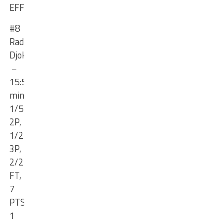
EFF
#8
Radovan
Djokovic
–
15:59
min
,
1/5
2P,
1
/2
3P,
2/2
FT,
7
PTS,
1