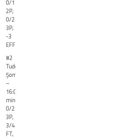
0/1
2P,
0/2
3P,
-3
EFF
#2
Tudor
Șomăcescu
–
16:02
min,
0/2
3P,
3/4
FT,