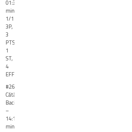
01:38
min
,
1/1
3P,
3
PTS,
1
ST,
4
EFF
#26
Cătălin
Baciu
–
14:13
min
,