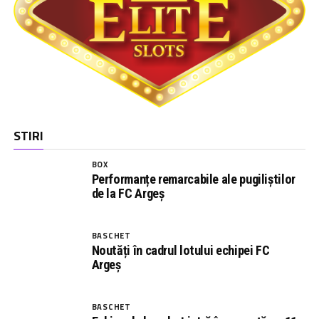
STIRI
BOX
Performanțe remarcabile ale pugiliștilor
de la FC Argeș
BASCHET
Noutăți în cadrul lotului echipei FC
Argeș
BASCHET