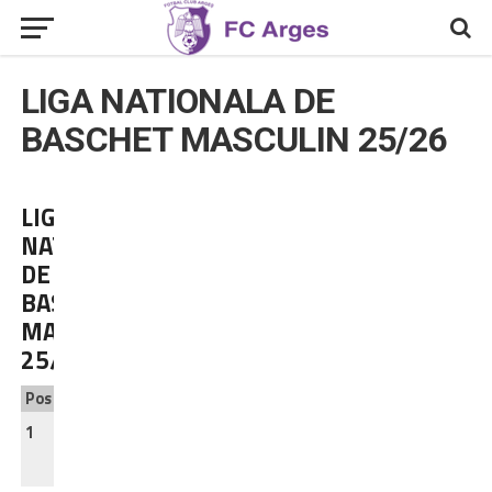
LIGA NATIONALA DE
BASCHET MASCULIN 25/26
LIGA
NATIONALA
DE
BASCHET
MASCULIN
25/26
Pos
Echipa
MJ
V
Î
PM
PP
Pct.
1
FC
3
3
0
234
195
6
Argeș