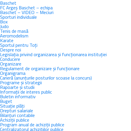
Baschet
FC Argeș Baschet – echipa
Baschet – VIDEO – Meciuri
Sporturi individuale
Box
Judo
Tenis de masă
Aeromodelism
Karate
Sportul pentru Toţi
Despre noi
Legislația privind organizarea și funcționarea instituției
Conducere
Organizare
Regulament de organizare și funcționare
Organigrama
Carieră (anunțurile posturilor scoase la concurs)
Programe și strategii
Rapoarte și studii
Informații de interes public
Buletin informativ
Buget
Situație plăți
Drepturi salariale
Bilanțuri contabile
Achiziții publice
Program anual de achiziții publice
Centralizatorul achizițiilor publice