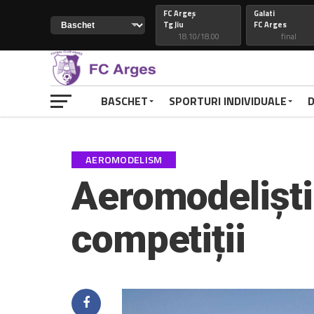
FC Argeș
Galati
Tg Jiu
FC Arges
18.10/18.00
final
Constanta
74
Petrolul
FC Arges
82
FC Arges
final
final
BASCHET
SPORTURI INDIVIDUALE
D
CSM Galati
FC Arges
FC Arges
Craiova
final
final
AEROMODELISM
FC Arges
77
Voluntari
Petrolul
48
FC Arges
Aeromodeliștii
final
final
RAPID
FC ARGES
competiții
FC ARGES
VOLUNTARI
final
final
CLUJ
88
CONSTANTA
FC ARGES
69
FC ARGES
final
final