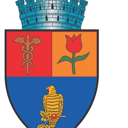
 ARGES
87
FOCSANI
70
FC ARGES
78
LCEA
73
FC ARGES
83
PLOIESTI
75
final
final
final
62
PIT
108
PIT
79
O
73
TGM
106
CRA
71
final
final
final