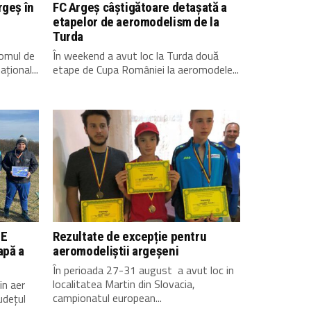
rgeș în
FC Argeș câștigătoare detașată a
etapelor de aeromodelism de la
Turda
romul de
În weekend a avut loc la Turda două
țional...
etape de Cupa României la aeromodele...
1E
Rezultate de excepție pentru
apă a
aeromodeliștii argeșeni
În perioada 27-31 august a avut loc in
localitatea Martin din Slovacia,
in aer
campionatul european...
udețul