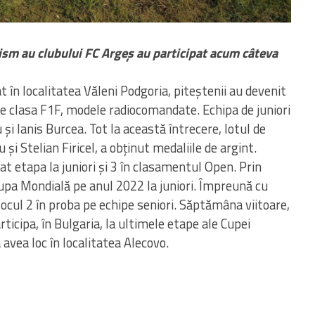
lism au clubului FC Argeș au participat acum câteva
 în localitatea Văleni Podgoria, piteștenii au devenit
e clasa F1F, modele radiocomandate. Echipa de juniori
i Ianis Burcea. Tot la această întrecere, lotul de
 și Stelian Firicel, a obținut medaliile de argint.
t etapa la juniori și 3 în clasamentul Open. Prin
upa Mondială pe anul 2022 la juniori. Împreună cu
locul 2 în proba pe echipe seniori. Săptămâna viitoare,
icipa, în Bulgaria, la ultimele etape ale Cupei
avea loc în localitatea Alecovo.