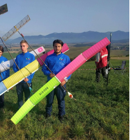
77
CRAIOVA
80
FC ARGES
77
ORADEA
78
FC
74
FC ARGES
82
SIBIU
70
FC ARGES
74
VA
final
final
final
0
CIU
57
PIT
63
TGJ
60
PIT
0
PIT
85
RAP
74
PIT
80
PL
final
final
final
96
ORA
97
SIB
90
58
PIT
79
FCA
87
final
final