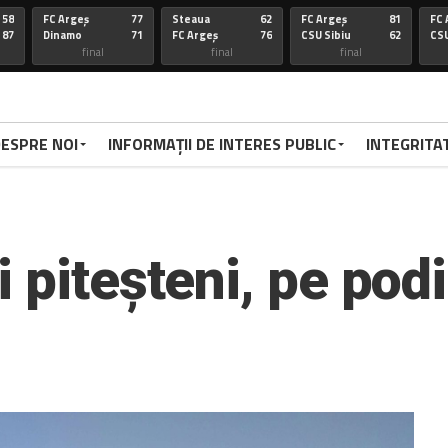
58
FC Argeș
77
Steaua
62
FC Argeș
81
FC 
87
Dinamo
71
FC Argeș
76
CSU Sibiu
62
CSU
final
final
final
67
FC Arges
100
CSU Oradea
85
FC Arges
75
St
86
Voluntari
92
FC Arges
59
U-BT Clu
84
FC 
final
final
final
ESPRE NOI
INFORMAȚII DE INTERES PUBLIC
INTEGRITA
72
Targu
77
FC Arges
84
CSU Sibiu
63
FC 
70
Mures
79
Corona
72
FC Arges
78
Di
FC Arges
final
final
final
67
FC Arges
67
U-BT Cj
81
FC Argeș
67
FC 
59
CSU Oradea
76
FC Argeș
67
Parnu
65
CS
 piteșteni, pe pod
Sadam
final
final
final
66
Dinamo
94
FC Arges
63
FC ARGES
83
FC
70
FC Arges
71
U-BT Cluj
78
CORONA BV
79
RA
final
final
final
68
FC ARGES
91
SIBIU
83
FC ARGES
79
VA
72
CRAIOVA
62
FC ARGES
70
ORADEA
95
FC
final
final
final