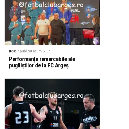
/ publicat acum 5 luni
BOX
Performanțe remarcabile ale
pugiliștilor de la FC Argeș