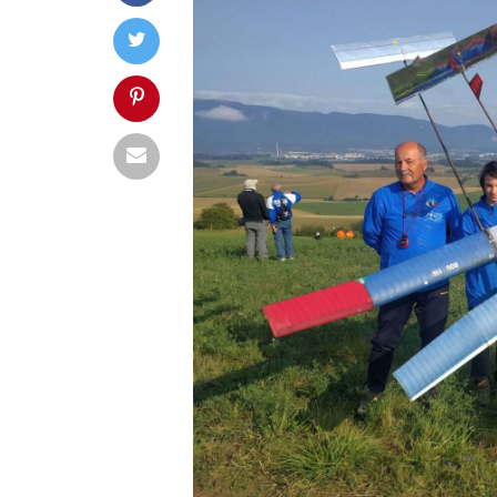
TG MURES
81
FC ARGES
FC ARGES
85
CONSTANTA
final
final
UBT
0
TGM
PIT
0
PIT
urmează
urmează
PIT
85
PIT
UBT
98
PLO
final
final