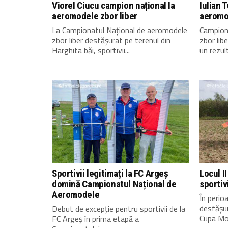
Viorel Ciucu campion național la
Iulian 
aeromodele zbor liber
aeromo
La Campionatul Național de aeromodele
Campion
zbor liber desfășurat pe terenul din
zbor lib
Harghita băi, sportivii...
un rezult
Sportivii legitimați la FC Argeș
Locul I
domină Campionatul Național de
sportiv
Aeromodele
În peri
desfășu
Debut de excepție pentru sportivii de la
Cupa Mon
FC Argeș în prima etapă a