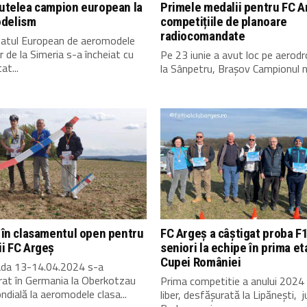
Tutelea campion european la
Primele medalii pentru FC A
delism
competițiile de planoare
radiocomandate
atul European de aeromodele
er de la Simeria s-a încheiat cu
Pe 23 iunie a avut loc pe aerod
at...
la Sânpetru, Brașov Campionul na
I în clasamentul open pentru
FC Argeș a câștigat proba F
ii FC Argeș
seniori la echipe în prima et
Cupei României
oada 13-14.04.2024 s-a
rat în Germania la Oberkotzau
Prima competitie a anului 2024 
dială la aeromodele clasa...
liber, desfășurată la Lipănești, j