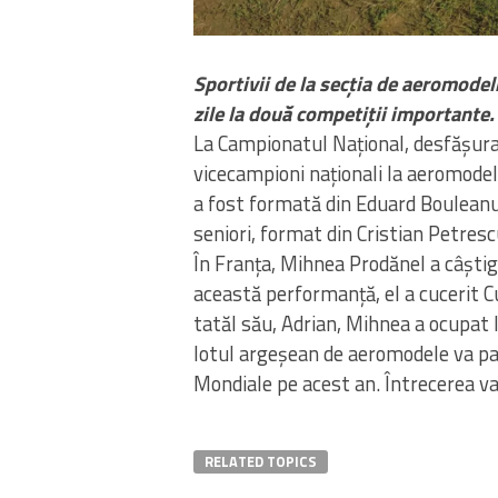
Sportivii de la secția de aeromode
zile la două competiții importante.
La Campionatul Național, desfășurat
vicecampioni naționali la aeromodel
a fost formată din Eduard Bouleanu ș
seniori, format din Cristian Petrescu
În Franța, Mihnea Prodănel a câștiga
această performanță, el a cucerit C
tatăl său, Adrian, Mihnea a ocupat 
lotul argeșean de aeromodele va part
Mondiale pe acest an. Întrecerea va 
RELATED TOPICS