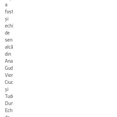
a
fost
și
echipa
de
seniori
alcătuită
din
Anatol
Gudumac,
Viorel
Ciucu
și
Tudorel
Dumitru.
Echipa