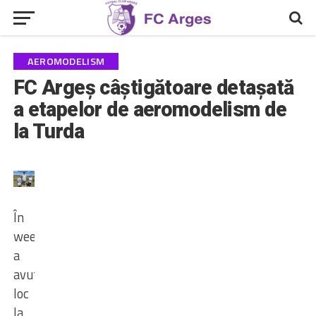
AEROMODELISM
FC Argeș câștigătoare detașată
a etapelor de aeromodelism de
la Turda
În
weekend
a
avut
loc
la