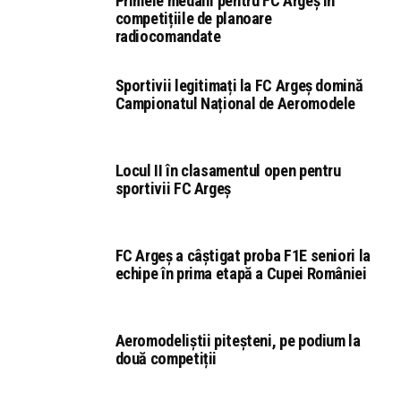
Primele medalii pentru FC Argeș în
competițiile de planoare
radiocomandate
Sportivii legitimați la FC Argeș domină
Campionatul Național de Aeromodele
Locul II în clasamentul open pentru
sportivii FC Argeș
FC Argeș a câștigat proba F1E seniori la
echipe în prima etapă a Cupei României
Aeromodeliștii piteșteni, pe podium la
două competiții