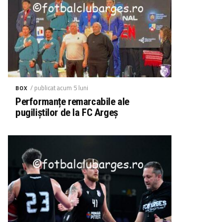
/ publicat acum 5 luni
BOX
Performanțe remarcabile ale
pugiliștilor de la FC Argeș