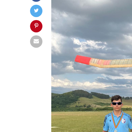
TG MURES
81
FC ARGES
FC ARGES
85
CONSTANTA
final
final
UBT
0
TGM
PIT
0
PIT
urmează
urmează
PIT
85
PIT
UBT
98
PLO
final
final