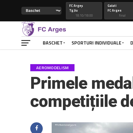
FC Argeș
Galati
Tg Jiu
FC Arges
18.10/18.00
final
Constanta
74
Petrolul
FC Arges
82
FC Arges
final
final
BASCHET
SPORTURI INDIVIDUALE
D
CSM Galati
FC Arges
FC Arges
Craiova
final
final
AEROMODELISM
FC Arges
77
Voluntari
Petrolul
48
FC Arges
Primele medal
final
final
RAPID
FC ARGES
competițiile 
FC ARGES
VOLUNTARI
final
final
CLUJ
88
CONSTANTA
FC ARGES
69
FC ARGES
final
final