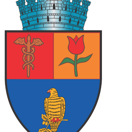
 ARGES
87
FOCSANI
70
FC ARGES
78
LCEA
73
FC ARGES
83
PLOIESTI
75
final
final
final
62
PIT
108
PIT
79
O
73
TGM
106
CRA
71
final
final
final