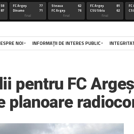
58
FC Argeș
77
Steaua
62
FC Argeș
81
FC 
87
Dinamo
71
FC Argeș
76
CSU Sibiu
62
CSU
final
final
final
67
FC Arges
100
CSU Oradea
85
FC Arges
75
St
86
Voluntari
92
FC Arges
59
U-BT Clu
84
FC 
final
final
final
ESPRE NOI
INFORMAȚII DE INTERES PUBLIC
INTEGRITA
72
Targu
77
FC Arges
84
CSU Sibiu
63
FC 
70
Mures
79
Corona
72
FC Arges
78
Di
FC Arges
final
final
final
67
FC Arges
67
U-BT Cj
81
FC Argeș
67
FC 
59
CSU Oradea
76
FC Argeș
67
Parnu
65
CS
ii pentru FC Argeș
Sadam
final
final
final
66
Dinamo
94
FC Arges
63
FC ARGES
83
FC
de planoare radio
70
FC Arges
71
U-BT Cluj
78
CORONA BV
79
RA
final
final
final
68
FC ARGES
91
SIBIU
83
FC ARGES
79
VA
72
CRAIOVA
62
FC ARGES
70
ORADEA
95
FC
final
final
final