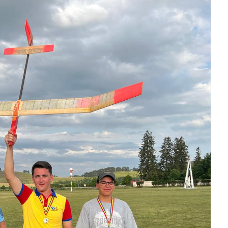
77
CRAIOVA
80
FC ARGES
77
ORADEA
78
FC
74
FC ARGES
82
SIBIU
70
FC ARGES
74
VA
final
final
final
0
CIU
57
PIT
63
TGJ
60
PIT
0
PIT
85
RAP
74
PIT
80
PL
final
final
final
96
ORA
97
SIB
90
58
PIT
79
FCA
87
final
final