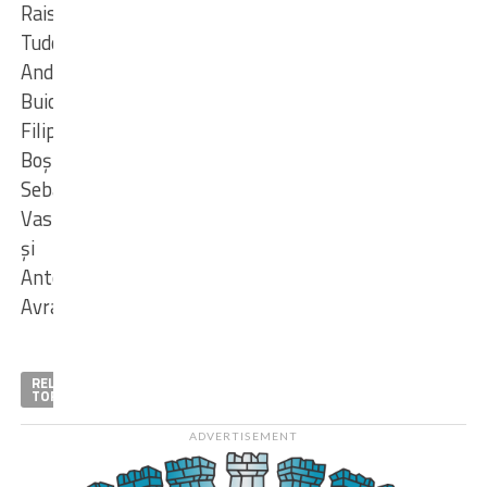
Raisa
Tudor,
Andra
Buicea,
Filip
Boștinaru,
Sebastian
Vasiloiu
şi
Antonio
Avram.
RELATED
TOPICS
ADVERTISEMENT