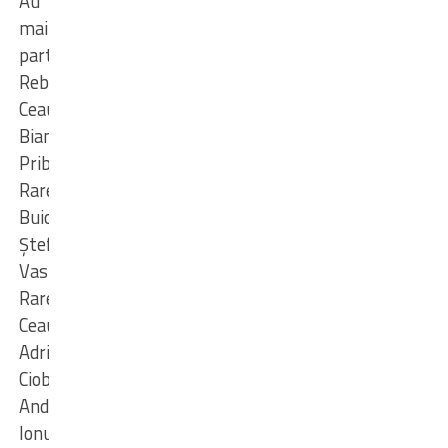
Au
mai
participat:
Rebeca
Ceaușescu,
Bianca
Pribeagu,
Rareș
Buicea,
Ștefan
Vasiloiu,
Rareș
Ceaușescu,
Adrian
Ciobanu,
Andrei
Ionuț,