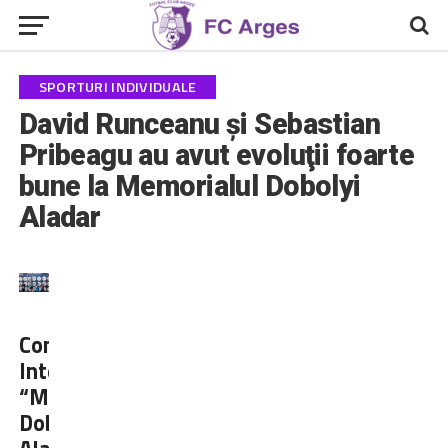
SPORTURI INDIVIDUALE
David Runceanu şi Sebastian
Pribeagu au avut evoluţii foarte
bune la Memorialul Dobolyi
Aladar
Concursul
Internațional
“Memorialul
Dobolyi